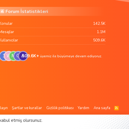
Forum İstatistikleri
Konular
142.5K
Mesajlar
1.1M
Kullanıcılar
509.6K
509.6K+
1
W
M
G
A
üyemiz ile büyümeye devam ediyoruz.
laşın
Şartlar ve kurallar
Gizlilik politikası
Yardım
Ana sayfa
R
S
S
kabul etmiş olursunuz.