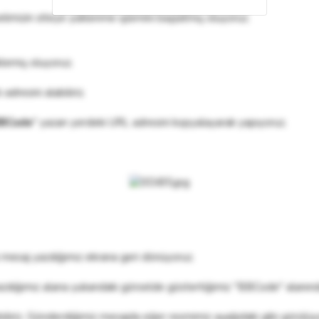
limizin siteye yüklenme işlemini başlatmış oluyoruz.
klemiş oluyoruz.
dresini alabiliriz.
BCode
" yazan yerdeki URL adresini kopyalayarak yapıyoruz.
 mesaj yazdığımız ekrana geri dönüyoruz.
yazdığımız alana yukarıdaki görselde göstertiğimiz "BBCode" alanın
iliriz. Gönderdiğimiz mesajda eğer resmimiz aşağıdaki gibi görülüyo