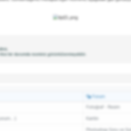
iniz.
Aksi bir durumda resminiz görüntülenmeyebilir.
Forum
Fotoğraf - Resim
rum... :)
Kantin
Photoshop Soru ve Sor