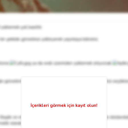
 yüklemek çok basittir.
r şekilde görselinizi yükleyerek yayınlaya bilirsiniz.
utona
ya da web üzerinden yüklemek istiyorsak
ibi görselimizin bulunduğu klasörümüze giderek görselimizi seçtik
şlık ve etiket kısmını yukarıdaki örnekte görüldüğü gibi doldurdu
atik olarak ayarlanmasını sağlayabilirsiniz.