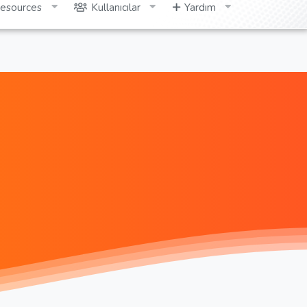
esources
Kullanıcılar
Yardım
Giriş yap
Kayıt ol
Ara