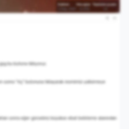
Katılım
Mesajlar
Tepkime puanı
2 May 2007
13,591
14
#1
bu butona tıklıyoruz.
ten sonra "Aç" butonuna tıklayarak resmimizi yüklemeye
ktan sonra eğer görseliniz büyükse ebat belirleme alanından