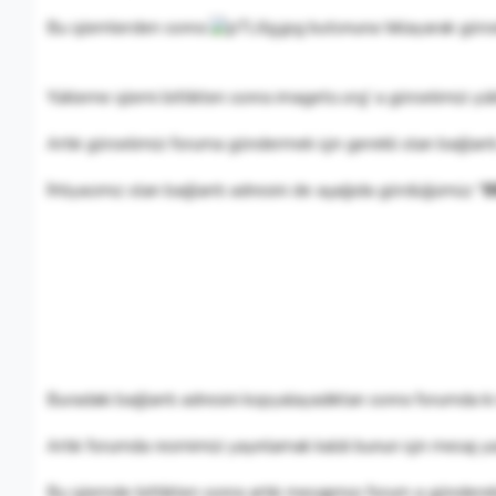
Bu işlemlerden sonra
butonuna tıklayarak görse
Yükleme işlemi bittikten sonra imageto.org' a görselimizi yü
Artık görselimizi foruma göndermek için gerekli olan bağlantı a
İhtiyacımız olan bağlantı adresini de aşağıda gördüğümüz "
B
Buradaki bağlantı adresini kopyalayadıktan sonra forumda ki
Artık forumda resmimizi yayınlamak kaldı bunun için mesaj 
Bu işlemde bittikten sonra artık mesajımızı forum a göndereb