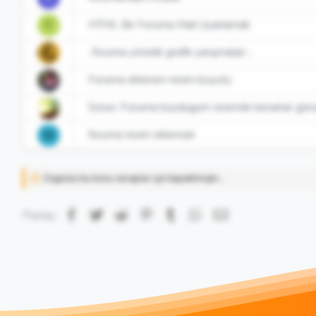
HTML Bir Foruma Mail Uyarlamak
Y
..foruma yönelik grafik yarışmaları ..
Foruma eklenen resim boyutu
Sorun: Foruma koydugum resimde kenarlar görü
foruma resim eklemek
M
Üzgünüz bu konu cevaplar için kapatılmıştır...
Facebook
Twitter
Reddit
Pinterest
Tumblr
WhatsApp
E-posta
Paylaş: