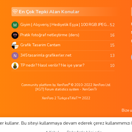
En Çok Tepki Alan Konular
Giyim | Alışveriş | Hediyelik Eşya | 100 RGB JPEG Images | 5920x4420 Pixels | 501 MB
52
M
Pratik fotoğraf netleştirme (ders)
16
Grafik Tasarim Cantam
15
345 tasarimla grafikerler.net
13
N
TP nedir? Nasıl verilir? Ne işe yarar?
10
®
Community platform by XenForo
© 2010-2022 XenForo Ltd.
[XGT] Forum statistics system
- XenGenTr
XenForo 2 Türkçe eTiKeT™ 2022
Bize u
er kullanır. Bu siteyi kullanmaya devam ederek çerez kullanımımızı 