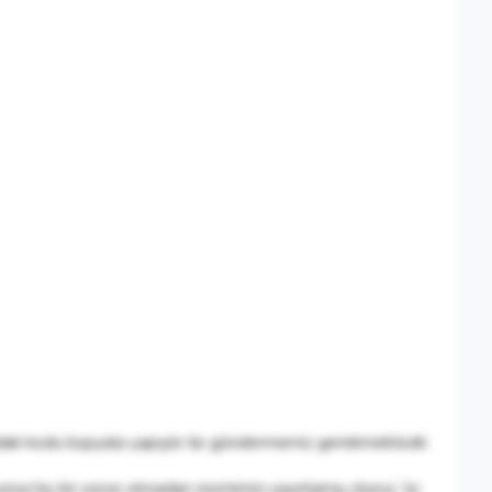
daki kodu kopyala yapıştır ile göndermemiz gerekmektedir.
rsa hiç bir sorun olmadan resmimizi yayınlamış oluruz. İyi