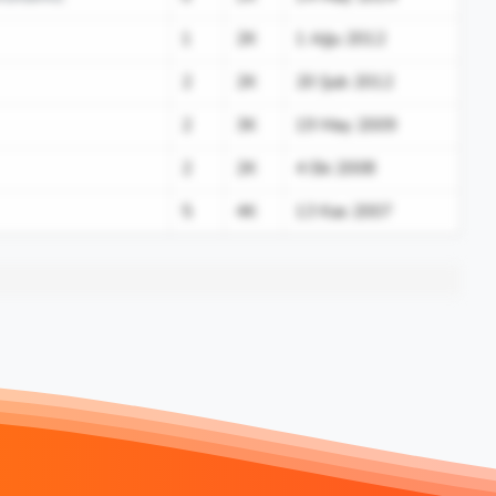
1
2K
1 Ağu 2012
2
2K
20 Şub 2012
2
3K
19 May 2009
2
2K
4 Eki 2008
5
4K
13 Kas 2007