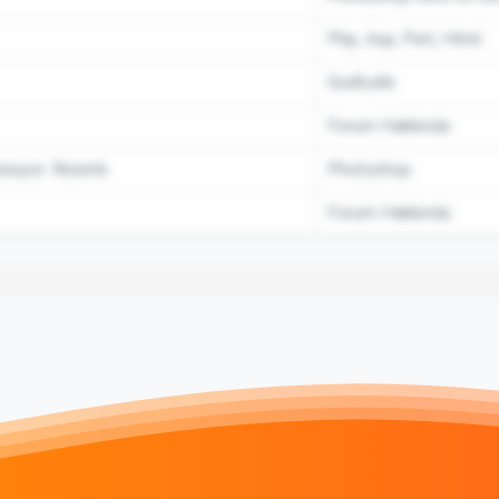
Php, Asp, Perl, Html
Graficafe
Forum Hakkında
nüyor. Resimli
Photoshop
Forum Hakkında