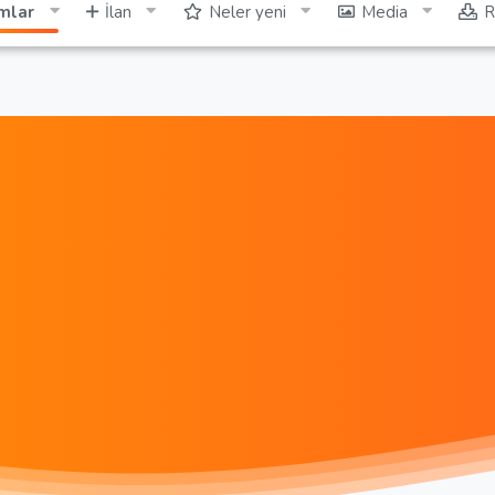
mlar
İlan
Neler yeni
Media
R