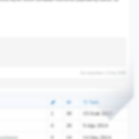
Son düzenleme:
13 Kas 2009
Tarih
1
3K
15 Ocak 2017
0
2K
5 Ağu 2014
unlarınız
0
1K
14 May 2014