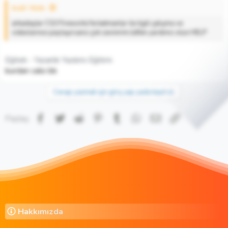
toski' Alıntı:
arkadaşlar CS3 Fireworks'te katmanlar ile ilgili çalışma ve
videolarınızı paylaşırsanız çok sevinirim.lütfen yardımcı olun.HELP
Eğitek - Yazarlık Yazılımı Eğitimi
burdan calis bb
Cevap yazmak için giriş yap yada kayıt ol.
Facebook
Twitter
Reddit
Pinterest
Tumblr
WhatsApp
E-posta
Link
Paylaş:
Hakkımızda