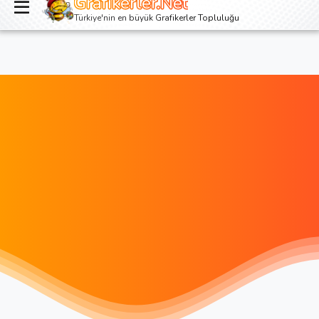
Grafikerler.Net
Giriş yap
Kayıt ol
Türkiye'nin en büyük Grafikerler Topluluğu