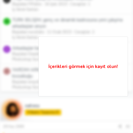
Başlatan FiPublic
16 Şub 2023
Cevaplar: 1
İş Veren İlanları
TÜRK BİLİŞİM, genç ve dinamik kadrosuna yeni çalışma
N
arkadaşları arıyor.
Başlatan nurullahz
11 Ocak 2023
Cevaplar: 2
İş Veren İlanları
Arkadaşlar bana acil photoshop cs3 download linki lazım
D
Başlatan Deadly54
7 Şub 2012
Cevaplar: 0
Photoshop Soru ve Sorunlarınız
YARDIM ARKADAŞLAR LÜTFEN :( CS3 görüntü
E
bozukluğu
Başlatan eraydogan
30 Ağu 2009
Cevaplar: 3
Photoshop Soru ve Sorunlarınız
satocu
🏅Acemi Tasarımcı🏅
29 Haz 2009
#2