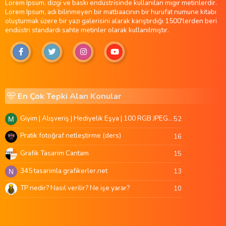
Lorem Ipsum, dizgi ve baskı endüstrisinde kullanılan mıgır metinlerdir.
Lorem Ipsum, adı bilinmeyen bir matbaacının bir hurufat numune kitabı
oluşturmak üzere bir yazı galerisini alarak karıştırdığı 1500'lerden beri
endüstri standardı sahte metinler olarak kullanılmıştır.
En Çok Tepki Alan Konular
Giyim | Alışveriş | Hediyelik Eşya | 100 RGB JPEG Images | 5920x4420 Pixels | 501 MB
52
M
Pratik fotoğraf netleştirme (ders)
16
Grafik Tasarim Cantam
15
345 tasarimla grafikerler.net
13
N
TP nedir? Nasıl verilir? Ne işe yarar?
10