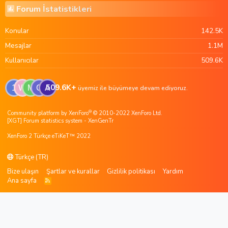
Forum İstatistikleri
Konular
142.5K
Mesajlar
1.1M
Kullanıcılar
509.6K
509.6K+
1
W
M
G
A
üyemiz ile büyümeye devam ediyoruz.
®
Community platform by XenForo
© 2010-2022 XenForo Ltd.
[XGT] Forum statistics system
- XenGenTr
XenForo 2 Türkçe eTiKeT™ 2022
Türkçe (TR)
Bize ulaşın
Şartlar ve kurallar
Gizlilik politikası
Yardım
Ana sayfa
R
S
S