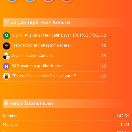
En Çok Tepki Alan Konular
Giyim | Alışveriş | Hediyelik Eşya | 100 RGB JPEG Images | 5920x4420 Pixels | 501 MB
52
M
Pratik fotoğraf netleştirme (ders)
16
Grafik Tasarim Cantam
15
345 tasarimla grafikerler.net
13
N
TP nedir? Nasıl verilir? Ne işe yarar?
10
Forum İstatistikleri
Konular
142.5K
Mesajlar
1.1M