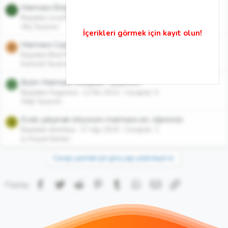
Marmara Bölgesi Afişi
S
Başlatan sivas96
9 Ara 2012
Cevaplar: 3
Afiş Tasarımı
Marmara Copy_Kartvizit Çalışması
B
Başlatan Bilal Kılınç
2 Kas 2012
Cevaplar: 0
Kartvizit Tasarımları
Bizim Marmara Arkaplan Tasarımım
H
Başlatan Hugareva
12 Nis 2012
Cevaplar: 5
Web Tasarımı
Evde çalışmak istiyorum-marmara üni. öğrencisi
S
Başlatan sbnmkya
17 Ağu 2010
Cevaplar: 1
İş Arayan İlanları
Cevap yazmak için giriş yap yada kayıt ol.
Facebook
Twitter
Reddit
Pinterest
Tumblr
WhatsApp
E-posta
Link
Paylaş: