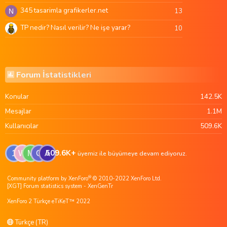
345 tasarimla grafikerler.net
13
N
TP nedir? Nasıl verilir? Ne işe yarar?
10
Forum İstatistikleri
Konular
142.5K
Mesajlar
1.1M
Kullanıcılar
509.6K
509.6K+
1
W
M
G
A
üyemiz ile büyümeye devam ediyoruz.
®
Community platform by XenForo
© 2010-2022 XenForo Ltd.
[XGT] Forum statistics system
- XenGenTr
XenForo 2 Türkçe eTiKeT™ 2022
Türkçe (TR)