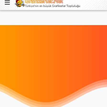
Grafikerler.Net
Giriş yap
Kayıt ol
Türkiye'nin en büyük Grafikerler Topluluğu