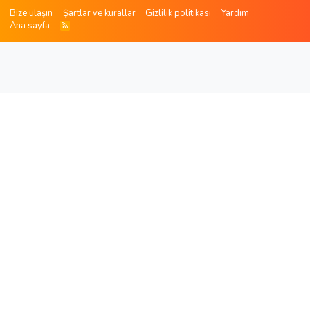
Bize ulaşın
Şartlar ve kurallar
Gizlilik politikası
Yardım
Ana sayfa
R
S
S