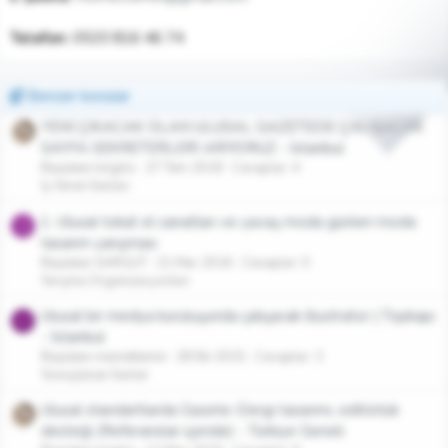
Telefon:
0533 816 46 74
Benzer konular
YENİ ÇIKACAK OLAN ULUSAL GAZETEDE ÇALIŞACAK
SAYFA SEKRETERLERİ ARIYORUZ - İstanbul
Başlatan tolgilis
27 Tem 2018
Cevaplar: 4
İş Veren İlanları
1. Ulusal tokat el sanatları ve yavaş moda günleri moda
S
tasarım yarışması
Başlatan SARGUT
21 Mar 2016
Cevaplar: 0
Yarışma Organizasyonları
Ulusal bir medya kuruluşunda çalışacak illustrator | Topkapı
M
- İstanbul
Başlatan memettemin
28 Eki 2015
Cevaplar: 3
Sonuçlanan İlanlar
Ulusal standartlarda Gazete-Dergi tasarımı, editörlük
desteği (Referanslar içeride) - Türkiye Geneli