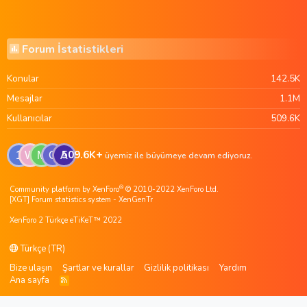
Forum İstatistikleri
Konular
142.5K
Mesajlar
1.1M
Kullanıcılar
509.6K
509.6K+
1
W
M
G
A
üyemiz ile büyümeye devam ediyoruz.
®
Community platform by XenForo
© 2010-2022 XenForo Ltd.
[XGT] Forum statistics system
- XenGenTr
XenForo 2 Türkçe eTiKeT™ 2022
Türkçe (TR)
Bize ulaşın
Şartlar ve kurallar
Gizlilik politikası
Yardım
Ana sayfa
R
S
S