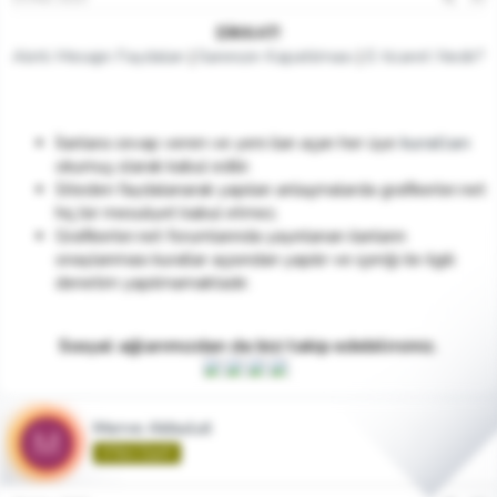
DİKKAT!
Alıntı Mesajın Faydaları
|
İlanınızın Kapatılması
|
E-ticaret Nedir?
İlanlara cevap veren ve yeni ilan açan her üye
kuralları
okumuş olarak kabul edilir.
Siteden faydalanarak yapılan anlaşmalarda grafikerler.net
hiç bir mesuliyet kabul etmez.
Grafikerler.net forumlarında yayınlanan ilanların
onaylanması kurallar açısından yapılır ve içeriği ile ilgili
denetim yapılmamaktadır.
Sosyal ağlarımızdan da bizi takip edebilirsiniz.
Merve Akbulut
M
🌱Yeni Üye🌱