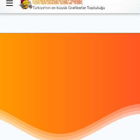
Grafikerler.Net
Giriş yap
Kayıt ol
Türkiye'nin en büyük Grafikerler Topluluğu