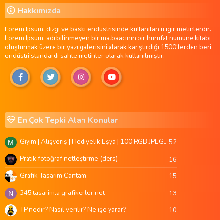
Hakkımızda
Lorem Ipsum, dizgi ve baskı endüstrisinde kullanılan mıgır metinlerdir.
Lorem Ipsum, adı bilinmeyen bir matbaacının bir hurufat numune kitabı
oluşturmak üzere bir yazı galerisini alarak karıştırdığı 1500'lerden beri
endüstri standardı sahte metinler olarak kullanılmıştır.
En Çok Tepki Alan Konular
Giyim | Alışveriş | Hediyelik Eşya | 100 RGB JPEG Images | 5920x4420 Pixels | 501 MB
52
M
Pratik fotoğraf netleştirme (ders)
16
Grafik Tasarim Cantam
15
345 tasarimla grafikerler.net
13
N
TP nedir? Nasıl verilir? Ne işe yarar?
10