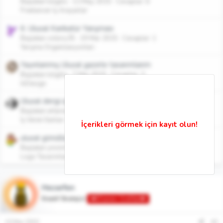
Başlatan tolgilis
12 May 2015
Cevaplar: 6
Freelancer İş Arayanlar
6. Ulusal Karikatür Yarışması
Başlatan victory35
19 Mar 2015
Cevaplar: 1
Yarışma Organizasyonları
Yayınlanmış Ulusal gazete tasarımlarım
Başlatan tolgilis
7 Mar 2015
Cevaplar: 3
InDesign
Ulusal dergi için grafiker ihtiyacı - Ankara
Başlatan ertares
7 Ocak 2015
Cevaplar: 2
İş Veren İlanları
ulusal gönüllülük komitesi logo tasarımı
Başlatan ynsmr06
28 May 2014
Cevaplar: 3
Logo Tasarımları
Hezarfen
Kreatif Stratejist
👑Efsanevi Grafiker👑
10 Mar 2015
#2