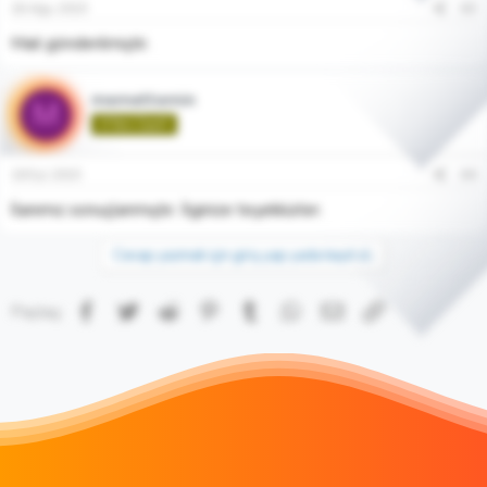
26 Ağu 2015
#3
Mail gönderilmiştir.
memettemin
M
🌱Yeni Üye🌱
18 Eyl 2015
#4
İlanımız sonuçlanmıştır. İlginize teşekkürler.
Cevap yazmak için giriş yap yada kayıt ol.
Facebook
Twitter
Reddit
Pinterest
Tumblr
WhatsApp
E-posta
Link
Paylaş: