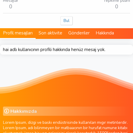
Mesajlar
Tepkime puanı
0
0
Bul
Profil mesajları
Son aktivite
Gönderiler
Hakkında
hai adlı kullanıcının profili hakkında henüz mesaj yok.
Hakkımızda
Lorem Ipsum, dizgi ve baskı endüstrisinde kullanılan mıgır metinlerdir.
Lorem Ipsum, adı bilinmeyen bir matbaacının bir hurufat numune kitabı