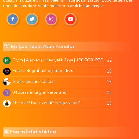
oluşturmak üzere bir yazı galerisini alarak karıştırdığı 1500'lerden beri
endüstri standardı sahte metinler olarak kullanılmıştır.
En Çok Tepki Alan Konular
Giyim | Alışveriş | Hediyelik Eşya | 100 RGB JPEG Images | 5920x4420 Pixels | 501 MB
52
M
Pratik fotoğraf netleştirme (ders)
16
Grafik Tasarim Cantam
15
345 tasarimla grafikerler.net
13
N
TP nedir? Nasıl verilir? Ne işe yarar?
10
Forum İstatistikleri