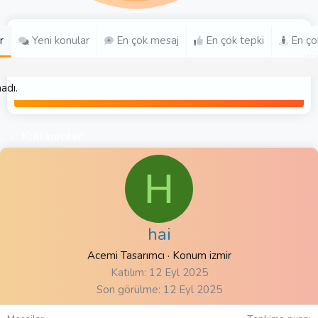
r
Yeni konular
En çok mesaj
En çok tepki
En ço
adı.
Kullanıcılar
H
hai
Acemi Tasarımcı
·
Konum
izmir
Katılım
12 Eyl 2025
Son görülme
12 Eyl 2025