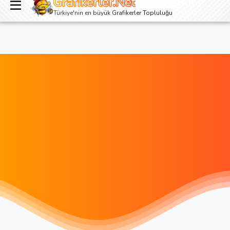
Grafikerler.Net
Giriş yap
Kayıt ol
Türkiye'nin en büyük Grafikerler Topluluğu