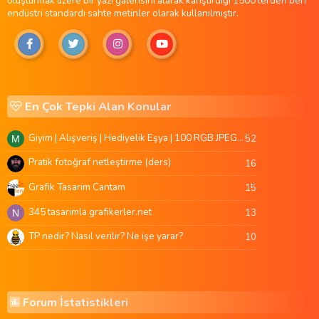
oluşturmak üzere bir yazı galerisini alarak karıştırdığı 1500'lerden beri
endüstri standardı sahte metinler olarak kullanılmıştır.
En Çok Tepki Alan Konular
Giyim | Alışveriş | Hediyelik Eşya | 100 RGB JPEG Images | 5920x4420 Pixels | 501 MB
52
M
Pratik fotoğraf netleştirme (ders)
16
Grafik Tasarim Cantam
15
345 tasarimla grafikerler.net
13
N
TP nedir? Nasıl verilir? Ne işe yarar?
10
Forum İstatistikleri