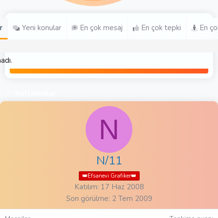
r
Yeni konular
En çok mesaj
En çok tepki
En ço
adı.
Kullanıcılar
N
N/11
👑Efsanevi Grafiker👑
Katılım
17 Haz 2008
Son görülme
2 Tem 2009