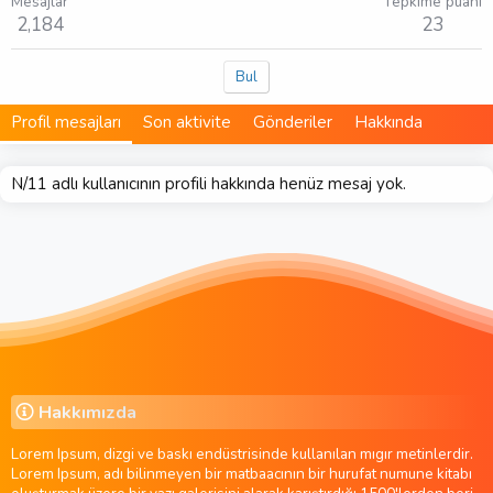
Mesajlar
Tepkime puanı
2,184
23
Bul
Profil mesajları
Son aktivite
Gönderiler
Hakkında
N/11 adlı kullanıcının profili hakkında henüz mesaj yok.
Hakkımızda
Lorem Ipsum, dizgi ve baskı endüstrisinde kullanılan mıgır metinlerdir.
Lorem Ipsum, adı bilinmeyen bir matbaacının bir hurufat numune kitabı