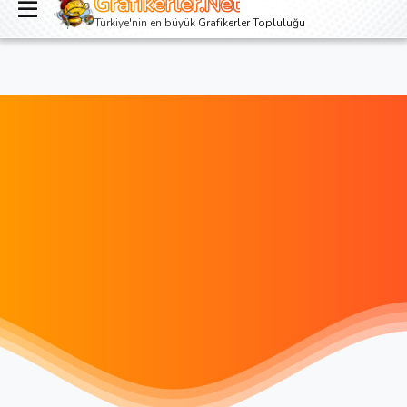
Grafikerler.Net
Giriş yap
Kayıt ol
Türkiye'nin en büyük Grafikerler Topluluğu