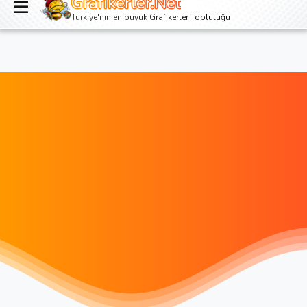
Grafikerler.Net
Giriş yap
Kayıt ol
Türkiye'nin en büyük Grafikerler Topluluğu