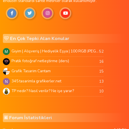
endüstri standardı sahte metinler olarak kullanılmıştır.
En Çok Tepki Alan Konular
Giyim | Alışveriş | Hediyelik Eşya | 100 RGB JPEG Images | 5920x4420 Pixels | 501 MB
52
M
Pratik fotoğraf netleştirme (ders)
16
Grafik Tasarim Cantam
15
345 tasarimla grafikerler.net
13
N
TP nedir? Nasıl verilir? Ne işe yarar?
10
Forum İstatistikleri