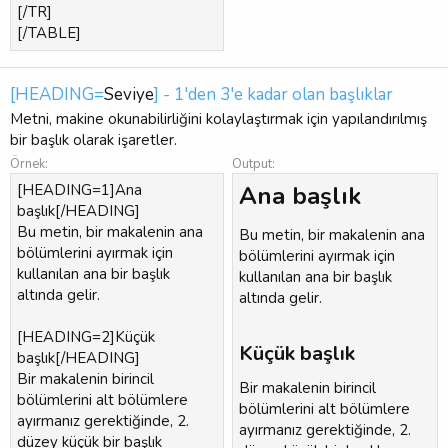
[/TR]
[/TABLE]
[HEADING=
Seviye
] - 1'den 3'e kadar olan başlıklar
Metni, makine okunabilirliğini kolaylaştırmak için yapılandırılmış
bir başlık olarak işaretler.
Örnek:
Output:
[HEADING=1]Ana
Ana başlık​
başlık[/HEADING]
Bu metin, bir makalenin ana
Bu metin, bir makalenin ana
bölümlerini ayırmak için
bölümlerini ayırmak için
kullanılan ana bir başlık
kullanılan ana bir başlık
altında gelir.
altında gelir.
[HEADING=2]Küçük
Küçük başlık​
başlık[/HEADING]
Bir makalenin birincil
Bir makalenin birincil
bölümlerini alt bölümlere
bölümlerini alt bölümlere
ayırmanız gerektiğinde, 2.
ayırmanız gerektiğinde, 2.
düzey küçük bir başlık