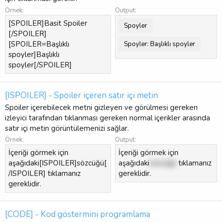
Örnek:
Output:
[SPOILER]Basit Spoiler
Spoyler
[/SPOILER]
[SPOILER=Başlıklı
Spoyler:
Başlıklı spoyler
spoyler]Başlıklı
spoyler[/SPOILER]
[ISPOILER] - Spoiler içeren satır içi metin
Spoiler içerebilecek metni gizleyen ve görülmesi gereken
izleyici tarafından tıklanması gereken normal içerikler arasında
satır içi metin görüntülemenizi sağlar.
Örnek:
Output:
İçeriği görmek için
İçeriği görmek için
aşağıdaki[ISPOILER]sözcüğü[
aşağıdaki
sözcüğü
tıklamanız
/ISPOILER] tıklamanız
gereklidir.
gereklidir.
[CODE] - Kod göstermini programlama