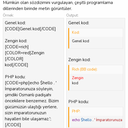
Mümkün olan sözdizimini vurgulayan, çeşitli programlama
dillerinden birinde metin görüntüler.
Örnek:
Output:
Genel kod:
Genel kod:
[CODE]Genel kod[/CODE]
Kod:
Zengin kod:
Genel kod
[CODE=rich]
[COLOR=red]Zengin
[/COLOR]
Zengin kod:
kod[/CODE]
Rich (BB code):
PHP kodu:
Zengin 
[CODE=php]echo $hello . '
kod
İmparatorunuza söyleyin,
şimdiki Osmanlı padişahı
öncekilere benzemez. Bizim
PHP kodu:
gücümüzün ulaştığı yerlere,
PHP:
sizin imparatorunuzun
hayalleri bile ulaşamaz.';
echo
$hello
.
' İmparatorunuza söy
[/CODE]