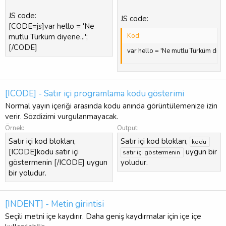
JS code:
JS code:
[CODE=js]var hello = 'Ne
Kod:
mutlu Türküm diyene...';
[/CODE]
var hello = 'Ne mutlu Türküm diyene
[ICODE] - Satır içi programlama kodu gösterimi
Normal yayın içeriği arasında kodu anında görüntülemenize izin
verir. Sözdizimi vurgulanmayacak.
Örnek:
Output:
Satır içi kod blokları,
Satır içi kod blokları,
kodu 
[ICODE]kodu satır içi
uygun bir
satır içi göstermenin 
göstermenin [/ICODE] uygun
yoludur.
bir yoludur.
[INDENT] - Metin girintisi
Seçili metni içe kaydırır. Daha geniş kaydırmalar için içe içe