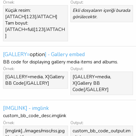
Örnek:
Output:
Küçük resim:
Ekli dosyaların içeriği burada
[ATTACH]123[/ATTACH]
görülecektir.
Tam boyut:
[ATTACH=full]123[/ATTACH
]
[GALLERY=
option
] - Gallery embed
BB code for displaying gallery media items and albums.
Örnek:
Output:
[GALLERY=media, X]Gallery
[GALLERY=media,
BB Code[/GALLERY]
X]Gallery BB
Code[/GALLERY]
[IMGLINK] - imglink
custom_bb_code_desc.imglink
Örnek:
Output:
[imglink]../images/misc/rss.jpg
custom_bb_code_output.im