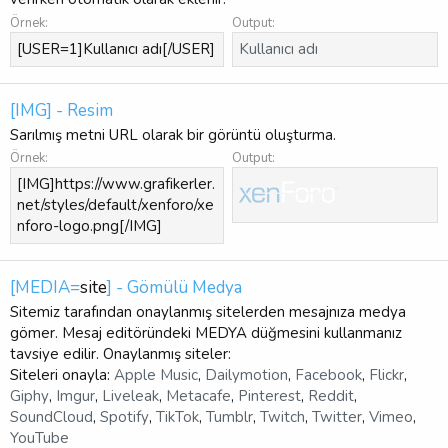
Örnek:
Output:
[USER=1]Kullanıcı adı[/USER]
Kullanıcı adı
[IMG] - Resim
Sarılmış metni URL olarak bir görüntü oluşturma.
Örnek:
Output:
[IMG]https://www.grafikerler.
net/styles/default/xenforo/xe
nforo-logo.png[/IMG]
[MEDIA=
site
] - Gömülü Medya
Sitemiz tarafından onaylanmış sitelerden mesajnıza medya
gömer. Mesaj editöründeki MEDYA düğmesini kullanmanız
tavsiye edilir. Onaylanmış siteler:
Siteleri onayla:
Apple Music
,
Dailymotion
,
Facebook
,
Flickr
,
Giphy
,
Imgur
,
Liveleak
,
Metacafe
,
Pinterest
,
Reddit
,
SoundCloud
,
Spotify
,
TikTok
,
Tumblr
,
Twitch
,
Twitter
,
Vimeo
,
YouTube