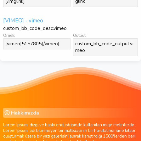
[/imglink]
glink
[VIMEO] - vimeo
custom_bb_code_desc.vimeo
Örnek:
Output:
[vimeo]5157805[/vimeo]
custom_bb_code_output.vi
meo
Hakkımızda
Lorem Ipsum, dizgi ve baskı endüstrisinde kullanılan mıgır metinlerdir.
Lorem Ipsum, adı bilinmeyen bir matbaacının bir hurufat numune kitabı
oluşturmak üzere bir yazı galerisini alarak karıştırdığı 1500'lerden beri