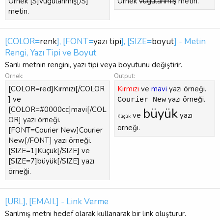
Örnek [S]vugulanmış[/S]
Örnek
vugulanmış
metin.
metin.
[COLOR=
renk
], [FONT=
yazı tipi
], [SIZE=
boyut
] - Metin
Rengi, Yazı Tipi ve Boyut
Sarılı metnin rengini, yazı tipi veya boyutunu değiştirir.
Örnek:
Output:
[COLOR=red]Kırmızı[/COLOR
Kırmızı
ve
mavi
yazı örneği.
] ve
yazı örneği.
Courier New
[COLOR=#0000cc]mavi[/COL
büyük
ve
yazı
Küçük
OR] yazı örneği.
örneği.
[FONT=Courier New]Courier
New[/FONT] yazı örneği.
[SIZE=1]Küçük[/SIZE] ve
[SIZE=7]büyük[/SIZE] yazı
örneği.
[URL], [EMAIL] - Link Verme
Sarılmış metni hedef olarak kullanarak bir link oluşturur.