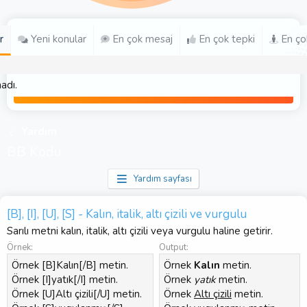
r
Yeni konular
En çok mesaj
En çok tepki
En ço
adı.
Yardım
BB Kodu
Yardım sayfası
[B], [I], [U], [S] - Kalın, italik, altı çizili ve vurgulu
Sarılı metni kalın, italik, altı çizili veya vurgulu haline getirir.
Örnek:
Output:
Örnek [B]Kalın[/B] metin.
Örnek
Kalın
metin.
Örnek [I]yatık[/I] metin.
Örnek
yatık
metin.
Örnek [U]Altı çizili[/U] metin.
Örnek
Altı çizili
metin.