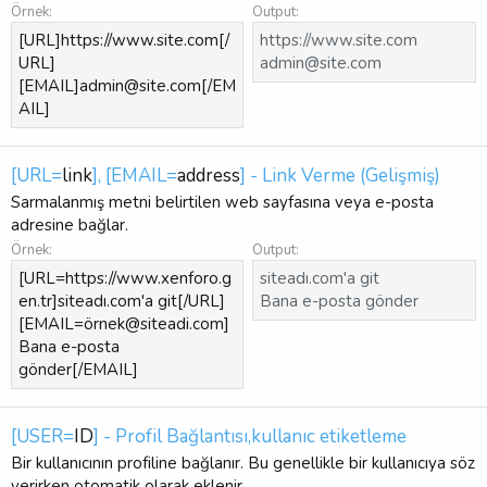
Örnek:
Output:
[URL]https://www.site.com[/
https://www.site.com
URL]
admin@site.com
[EMAIL]admin@site.com[/EM
AIL]
[URL=
link
], [EMAIL=
address
] - Link Verme (Gelişmiş)
Sarmalanmış metni belirtilen web sayfasına veya e-posta
adresine bağlar.
Örnek:
Output:
[URL=https://www.xenforo.g
siteadı.com'a git
en.tr]siteadı.com'a git[/URL]
Bana e-posta gönder
[EMAIL=örnek@siteadi.com]
Bana e-posta
gönder[/EMAIL]
[USER=
ID
] - Profil Bağlantısı,kullanıc etiketleme
Bir kullanıcının profiline bağlanır. Bu genellikle bir kullanıcıya söz
verirken otomatik olarak eklenir.