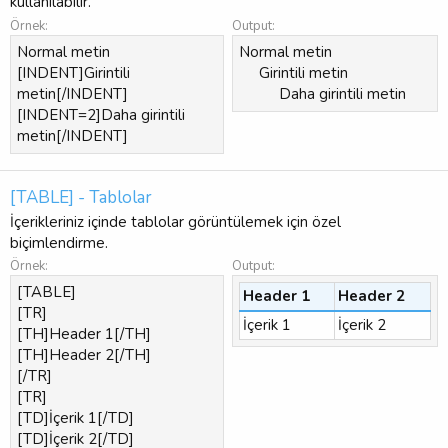
kullanılabilir.
Örnek:
Output:
Normal metin
Normal metin
[INDENT]Girintili
Girintili metin​
metin[/INDENT]
Daha girintili metin​
[INDENT=2]Daha girintili
metin[/INDENT]
[TABLE] - Tablolar
İçerikleriniz içinde tablolar görüntülemek için özel
biçimlendirme.
Örnek:
Output:
[TABLE]
Header 1
Header 2
[TR]
İçerik 1
İçerik 2
[TH]Header 1[/TH]
[TH]Header 2[/TH]
[/TR]
[TR]
[TD]İçerik 1[/TD]
[TD]İçerik 2[/TD]