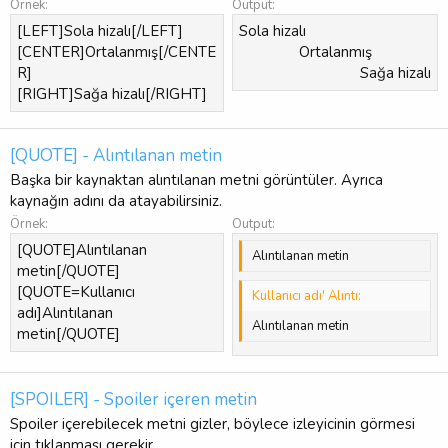
Örnek:
Output:
[LEFT]Sola hizalı[/LEFT]
Sola hizalı​
[CENTER]Ortalanmış[/CENTE
Ortalanmış​
R]
Sağa hizalı​
[RIGHT]Sağa hizalı[/RIGHT]
[QUOTE] - Alıntılanan metin
Başka bir kaynaktan alıntılanan metni görüntüler. Ayrıca
kaynağın adını da atayabilirsiniz.
Örnek:
Output:
[QUOTE]Alıntılanan
Alıntılanan metin
metin[/QUOTE]
[QUOTE=Kullanıcı
Kullanıcı adı' Alıntı:
adı]Alıntılanan
Alıntılanan metin
metin[/QUOTE]
[SPOILER] - Spoiler içeren metin
Spoiler içerebilecek metni gizler, böylece izleyicinin görmesi
için tıklanması gerekir.