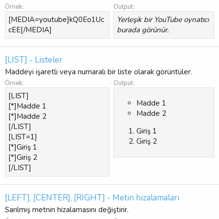
Örnek:
Output:
[MEDIA=youtube]kQ0Eo1Uc
Yerleşik bir YouTube oynatıcı
cEE[/MEDIA]
burada görünür.
[LIST] - Listeler
Maddeyi işaretli veya numaralı bir liste olarak görüntüler.
Örnek:
Output:
[LIST]
Madde 1
[*]Madde 1
Madde 2
[*]Madde 2
[/LIST]
Giriş 1
[LIST=1]
Giriş 2
[*]Giriş 1
[*]Giriş 2
[/LIST]
[LEFT], [CENTER], [RIGHT] - Metin hizalamaları
Sarılmış metnin hizalamasını değiştirir.