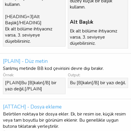
düzey küçük bir başlık
kullanın.
kullanın.
[HEADING=3]Alt
Alt Başlık​
Başlık[/HEADING]
Ek alt bölüme ihtiyacınız
Ek alt bölüme ihtiyacınız
varsa, 3. seviyeye
varsa, 3. seviyeye
düşebilirsiniz.
düşebilirsiniz.
[PLAIN] - Düz metin
Sarılmış metinde BB kod çevirisini devre dışı bırakır.
Örnek:
Output:
[PLAIN]Bu [B]kalın[/B] bir
Bu [B]kalın[/B] bir yazı değil.
yazı değil.[/PLAIN]
[ATTACH] - Dosya ekleme
Belirtilen noktaya bir dosya ekler. Ek, bir resim ise, küçük resim
veya tam boyutlu bir görünüm eklenir. Bu genellikle uygun
butona tıklatarak yerleştirilir.