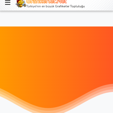
Grafikerler.Net
Giriş yap
Kayıt ol
Türkiye'nin en büyük Grafikerler Topluluğu