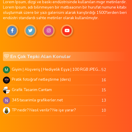
Lorem Ipsum, dizgi ve baskı endüstrisinde kullanılan mıgır metinlerdir.
Lorem Ipsum, adı bilinmeyen bir matbaacının bir hurufat numune kitabı
oluşturmak üzere bir yazı galerisini alarak karıştırdığı 1500'lerden beri
endüstri standardı sahte metinler olarak kullanılmıştır.
En Çok Tepki Alan Konular
Giyim | Alışveriş | Hediyelik Eşya | 100 RGB JPEG Images | 5920x4420 Pixels | 501 MB
52
M
Pratik fotoğraf netleştirme (ders)
16
Grafik Tasarim Cantam
15
345 tasarimla grafikerler.net
13
N
TP nedir? Nasıl verilir? Ne işe yarar?
10