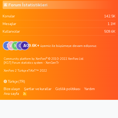
Forum İstatistikleri
Konular
142.5K
Mesajlar
1.1M
Kullanıcılar
509.6K
509.6K+
1
W
M
G
A
üyemiz ile büyümeye devam ediyoruz.
®
Community platform by XenForo
© 2010-2022 XenForo Ltd.
[XGT] Forum statistics system
- XenGenTr
XenForo 2 Türkçe eTiKeT™ 2022
Türkçe (TR)
Bize ulaşın
Şartlar ve kurallar
Gizlilik politikası
Yardım
Ana sayfa
R
S
S