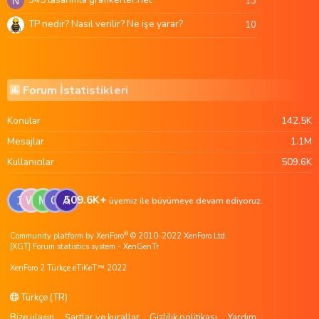
13
N
TP nedir? Nasıl verilir? Ne işe yarar?
10
Forum İstatistikleri
Konular
142.5K
Mesajlar
1.1M
Kullanıcılar
509.6K
509.6K+
1
W
M
G
A
üyemiz ile büyümeye devam ediyoruz.
®
Community platform by XenForo
© 2010-2022 XenForo Ltd.
[XGT] Forum statistics system
- XenGenTr
XenForo 2 Türkçe eTiKeT™ 2022
Türkçe (TR)
Bize ulaşın
Şartlar ve kurallar
Gizlilik politikası
Yardım