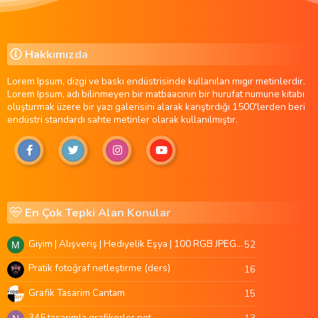
Hakkımızda
Lorem Ipsum, dizgi ve baskı endüstrisinde kullanılan mıgır metinlerdir.
Lorem Ipsum, adı bilinmeyen bir matbaacının bir hurufat numune kitabı
oluşturmak üzere bir yazı galerisini alarak karıştırdığı 1500'lerden beri
endüstri standardı sahte metinler olarak kullanılmıştır.
En Çok Tepki Alan Konular
Giyim | Alışveriş | Hediyelik Eşya | 100 RGB JPEG Images | 5920x4420 Pixels | 501 MB
52
M
Pratik fotoğraf netleştirme (ders)
16
Grafik Tasarim Cantam
15
345 tasarimla grafikerler.net