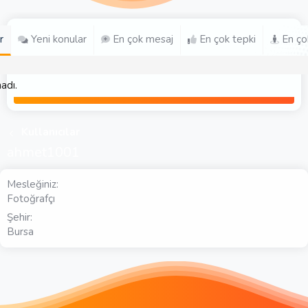
r
Yeni konular
En çok mesaj
En çok tepki
En ço
adı.
Kullanıcılar
ahmet1001
Mesleğiniz
Fotoğrafçı
Şehir
Bursa