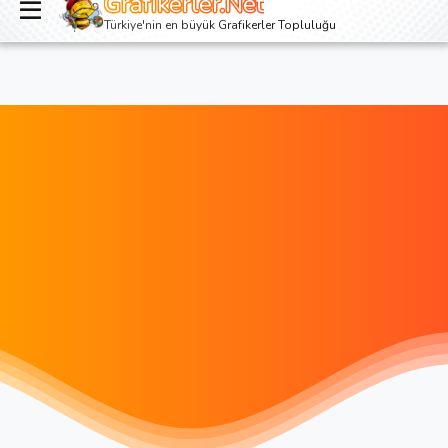
Grafikerler.Net
Giriş yap
Kayıt ol
Türkiye'nin en büyük Grafikerler Topluluğu