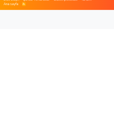
Ana sayfa
R
S
S