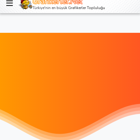
Grafikerler.Net
Giriş yap
Kayıt ol
Türkiye'nin en büyük Grafikerler Topluluğu