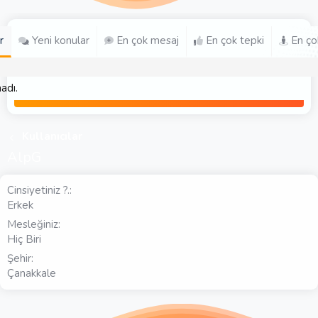
r
Yeni konular
En çok mesaj
En çok tepki
En ço
adı.
Kullanıcılar
AlpG
Cinsiyetiniz ?.
Erkek
Mesleğiniz
Hiç Biri
Şehir
Çanakkale