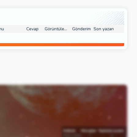
mu
Cevap
Görüntüleme
Gönderim
Son yazan
Katılım
Mesajlar
Tepkime puanı
8 Eyl 2018
7
0