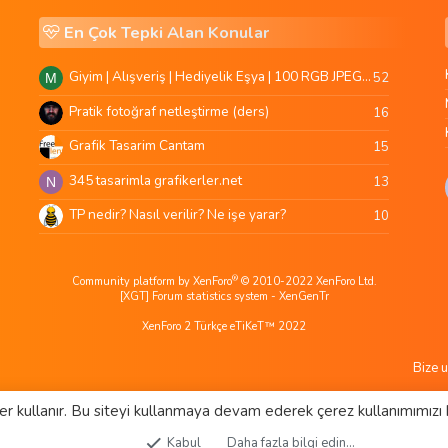
En Çok Tepki Alan Konular
Giyim | Alışveriş | Hediyelik Eşya | 100 RGB JPEG Images | 5920x4420 Pixels | 501 MB
52
M
Pratik fotoğraf netleştirme (ders)
16
Grafik Tasarim Cantam
15
345 tasarimla grafikerler.net
13
N
TP nedir? Nasıl verilir? Ne işe yarar?
10
®
Community platform by XenForo
© 2010-2022 XenForo Ltd.
[XGT] Forum statistics system
- XenGenTr
XenForo 2 Türkçe eTiKeT™ 2022
Bize u
er kullanır. Bu siteyi kullanmaya devam ederek çerez kullanımımızı 
Kabul
Daha fazla bilgi edin…