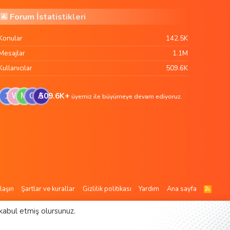
Forum İstatistikleri
Konular
142.5K
Mesajlar
1.1M
Kullanıcılar
509.6K
509.6K+
1
W
M
G
A
üyemiz ile büyümeye devam ediyoruz.
laşın
Şartlar ve kurallar
Gizlilik politikası
Yardım
Ana sayfa
R
S
S
kabul etmiş olursunuz.