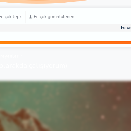
n çok tepki
En çok görüntülenen
Foru
Arayanlar
 olarakda çalışıyorum)