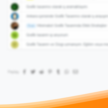
Grafik tasarımcı olarak iş aramaktayım.
K
Ankara içerisinde Grafik Tasarımcı olarak iş arayış
Minimalist Grafik Tasarımda Etkili Stratejiler
Öneri
Grafik tasarım işi arıyorum
N
Grafik Tasarım ve Dizgi uzmanıyım. Eğitim veya med
Y
Facebook
Twitter
Reddit
Pinterest
Tumblr
WhatsApp
E-posta
Paylaş: