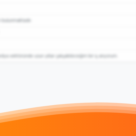
ım bulunmaktadır.
ya sektöründe uzun yıllar çalışabileceğim bir iş arıyorum.