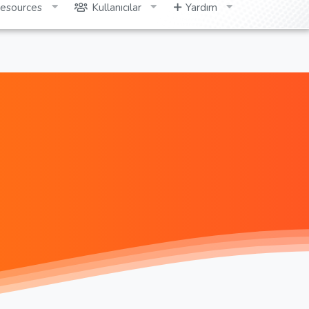
esources
Kullanıcılar
Yardım
Giriş yap
Kayıt ol
Ara