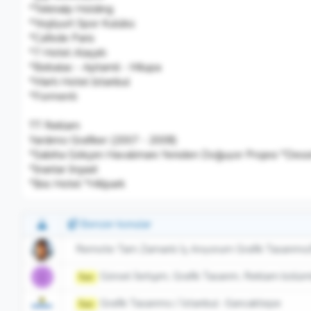
*Tekinalp Holding
*Yeşilyurt Spor Kulübü
*Cafede Paris
*7 Hotel Alaçatı
*Bebalac - Aptamil - Milupa
*Martı Hotel İstanbul
*Formenti
TT Reklam
Yardımcı Grafiker (2007 - 2008)
*Sabiha Gökçen Havalimanı Yeniden Doğuyor Projesi *Dessi
*İnanlar İnşaat
*İbis Hotel *Hillpark
Benzer konular
Remote Tam Zamanlı İş Arıyorum Grafik Tasarımcı
Görsel İletişim, Grafik Tasarım, Reklam bölüml
I
İlan
Grafik Tasarımcı / İstanbul -Sancaktepe
İlan