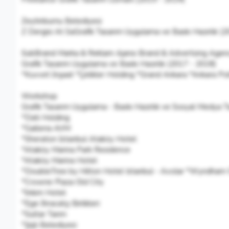
Zeytinburnu Belediyesi
Z Dergisi At SaGrafik Tasarım Uygulama ve Baskı Hazırlık (
SubBrand Marka & Reklam Ajansı Brand & Advertsing Agen
Grafik Tasarım Uygulama ve Baskı Hazırlık (2017 - 2018)
*Kuvvet İnşaat *Çelikler Holding *Grand Ankara *Ankara Pol
Workshop
Grafik Tasarım Uygulama - Baskı Hazırlık ve Sosyal Medya T
*Dati Holding
*Galleria AVM
*Sheraton İstanbul Ataköy Hotel
*Ataköy Marina Park Residence
*Ataköy Marina Hotel
*DoubleTree by Hilton Hotel Istanbul - Avcılar *Wyndham Gr
*Crowne Plaza Old City
*İnkim Hotel
*Ege İhracatçı Birlikleri
*Sultar Tarım
*Şişli Belediyesi