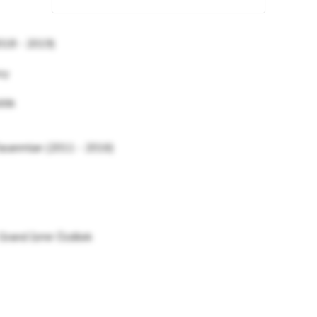
2018 - 2019)
cy
itik
asarımları (2011 - 2016)
and İzmir Özdilek