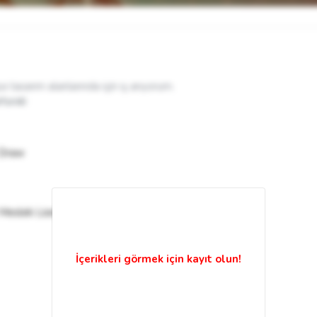
 tasarım alanlarında için iş arıyorum.
turali
 Draw
 Meslek Lisesi - Grafik Tasarım (2002 - 2004)