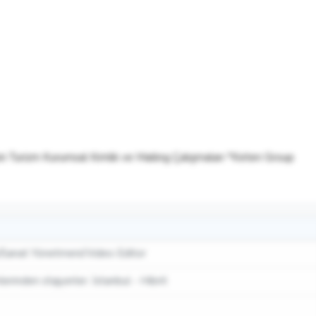
n Turizm Kurumsal Kimlik ve Mailing Çalışmaları *Keten Group
/Sanat Yönetmeni/Video Editor
erinden stajyerler. İstanbul - Hibrit