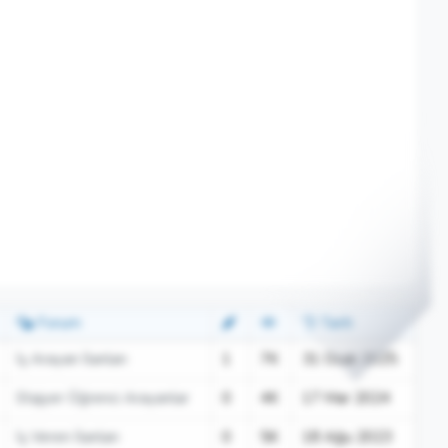
Forum
Tarih
İş Arayan İlanları
1
7K
31 Ocak 2025
Stajyer Öğrenci Arayanlar
0
4K
17 Mar 2024
İş Veren İlanları
0
5K
18 Ağu 2023