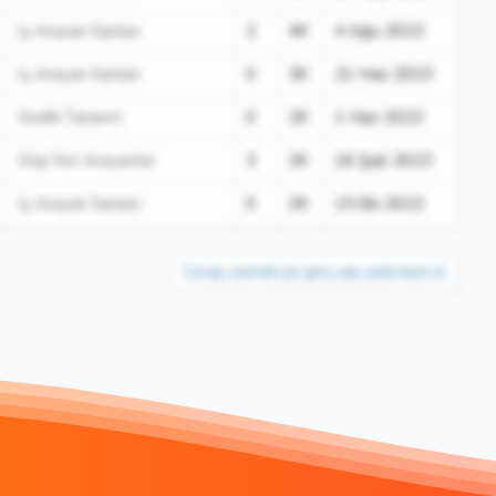
İş Arayan İlanları
2
4K
4 Ağu 2023
İş Arayan İlanları
0
3K
21 Haz 2023
Grafik Tasarım
0
2K
1 Haz 2023
Staj Yeri Arayanlar
3
2K
16 Şub 2023
İş Arayan İlanları
0
2K
15 Eki 2022
Cevap yazmak için giriş yap yada kayıt ol.