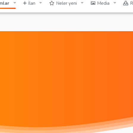
mlar
İlan
Neler yeni
Media
R