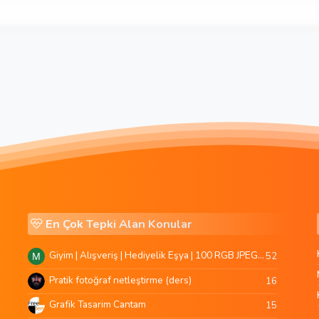
En Çok Tepki Alan Konular
Giyim | Alışveriş | Hediyelik Eşya | 100 RGB JPEG Images | 5920x4420 Pixels | 501 MB
52
M
Pratik fotoğraf netleştirme (ders)
16
Grafik Tasarim Cantam
15