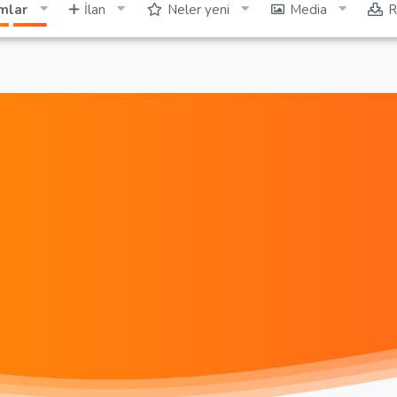
mlar
İlan
Neler yeni
Media
R