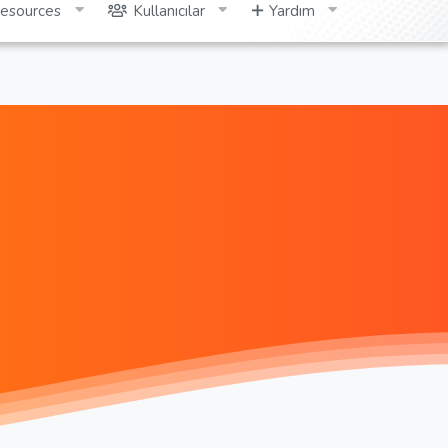
esources
Kullanıcılar
Yardım
Giriş yap
Kayıt ol
Ara