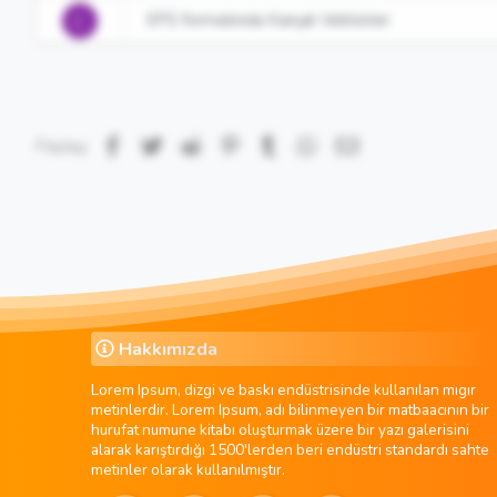
EPS formatında Karışık Vektörler
C
Facebook
Twitter
Reddit
Pinterest
Tumblr
WhatsApp
E-posta
Paylaş:
Hakkımızda
Lorem Ipsum, dizgi ve baskı endüstrisinde kullanılan mıgır
metinlerdir. Lorem Ipsum, adı bilinmeyen bir matbaacının bir
hurufat numune kitabı oluşturmak üzere bir yazı galerisini
alarak karıştırdığı 1500'lerden beri endüstri standardı sahte
metinler olarak kullanılmıştır.