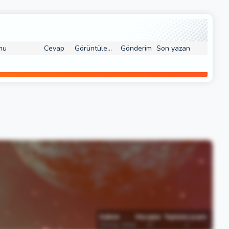
mu
Cevap
Görüntüleme
Gönderim
Son yazan
Katılım
Mesajlar
Tepkime puanı
23 Kas 2016
37
1