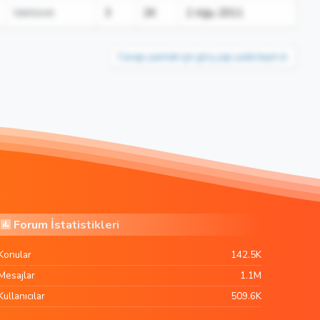
Vektörel
3
2K
2 Ağu 2011
Cevap yazmak için giriş yap yada kayıt ol.
Forum İstatistikleri
Konular
142.5K
Mesajlar
1.1M
Kullanıcılar
509.6K