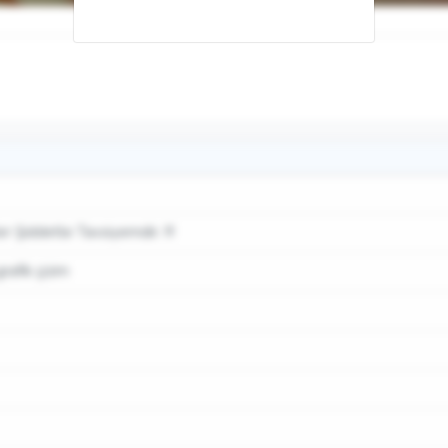
 Şiddetle Tavsiyemdir. !!!
rafik çizim