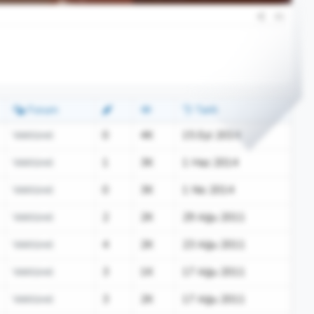
#1
Forum
Tarih
Vektörel
0
4K
15 Eyl 2014
Vektörel
1
3K
1 Haz 2014
Vektörel
0
3K
1 Nis 2014
Vektörel
2
2K
29 Ağu 2011
Vektörel
4
2K
23 Ağu 2011
Vektörel
3
1K
17 Ağu 2011
Vektörel
3
2K
17 Ağu 2011