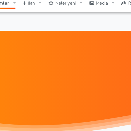
mlar
İlan
Neler yeni
Media
R