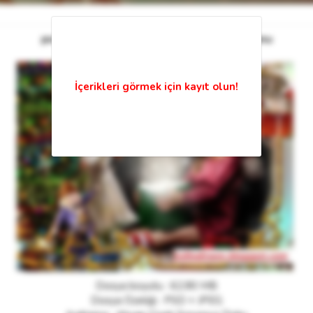
psd çocuklar için peri masalı çerçeve şablonu
Dosya boyutu : 62.80 MB
Dosya Özeliği : PSD + JPEG