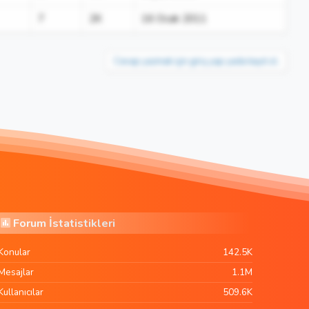
7
2K
16 Ocak 2011
Cevap yazmak için giriş yap yada kayıt ol.
Forum İstatistikleri
Konular
142.5K
Mesajlar
1.1M
Kullanıcılar
509.6K