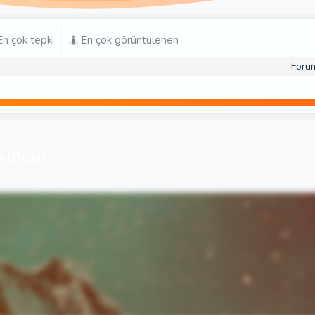
n çok tepki
En çok görüntülenen
Foru
şablonu