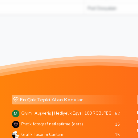
Psd Dosyaları
En Çok Tepki Alan Konular
Giyim | Alışveriş | Hediyelik Eşya | 100 RGB JPEG Images | 5920x4420 Pixels | 501 MB
52
M
Pratik fotoğraf netleştirme (ders)
16
Grafik Tasarim Cantam
15