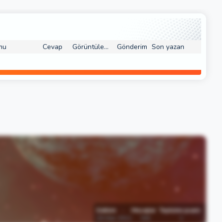
mu
Cevap
Görüntüleme
Gönderim
Son yazan
Katılım
Mesajlar
Tepkime puanı
24 Mar 2012
345
1