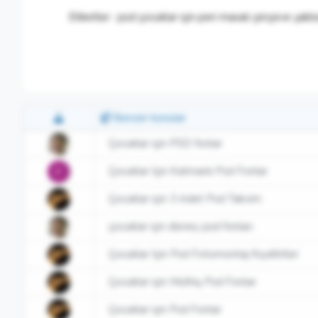
Etiketler : psd çocuklar için peri masalı çerçeve şablo
Benzer konular
Çocuklar için PSD fonlar
Çocuklar İçin Katmanlı Psd Fonlar
F
Çocuklar için 3 Adet Psd Takvim
çocuklar için disney psd fonları
Çocuklar İçin Psd Fotomontaj Kıyafetler
Çocuklar için Müthiş Psd Fonlar
Çocuklar için Psd Fonlar