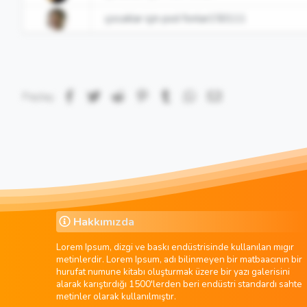
çocuklar için psd fonlar150111
Facebook
Twitter
Reddit
Pinterest
Tumblr
WhatsApp
E-posta
Paylaş:
Hakkımızda
Lorem Ipsum, dizgi ve baskı endüstrisinde kullanılan mıgır
metinlerdir. Lorem Ipsum, adı bilinmeyen bir matbaacının bir
hurufat numune kitabı oluşturmak üzere bir yazı galerisini
alarak karıştırdığı 1500'lerden beri endüstri standardı sahte
metinler olarak kullanılmıştır.