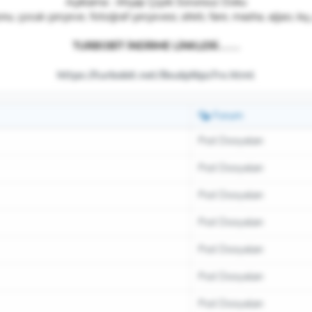
Açıklama : Ahşap Çiçek Sorunsuz Doku
nu, çocuk çerçeve, fotoğraf çerçevesi, sihirli, fare, masha, ağacı, kı
TURBOBİT İNDİRME LİNKLERİ........
https://turbobit.net/8xubj4bjo7rx.html
Forum
Psd Dosyaları
Psd Dosyaları
Psd Dosyaları
Psd Dosyaları
Psd Dosyaları
Psd Dosyaları
Psd Dosyaları