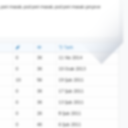
ş, peri masalı, psd peri masalı, psd peri masalı çerçeve
Tarih
0
3K
11 Nis 2014
0
3K
10 Ocak 2013
10
5K
19 Şub 2011
0
3K
17 Şub 2011
0
3K
13 Şub 2011
0
2K
8 Şub 2011
0
4K
6 Şub 2011