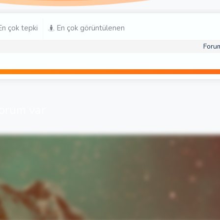
n çok tepki
En çok görüntülenen
Foru
sorum var