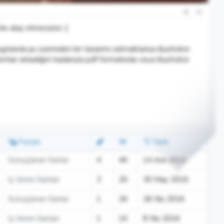
#1
le alay etmezsiniz :{
golarda ps üzerinden bir tasarımı satmaktansa illustrator
rımlar anladığım kadarıyla pdf formatında veya illustrator
Forum
Tarih
Sonuçlanan İlanlar
4
4K
14 Ara 2016
İş Veren İlanları
3
2K
30 May 2016
Sonuçlanan İlanlar
1
2K
26 Nis 2016
İş Veren İlanları
1
1K
8 Nis 2016