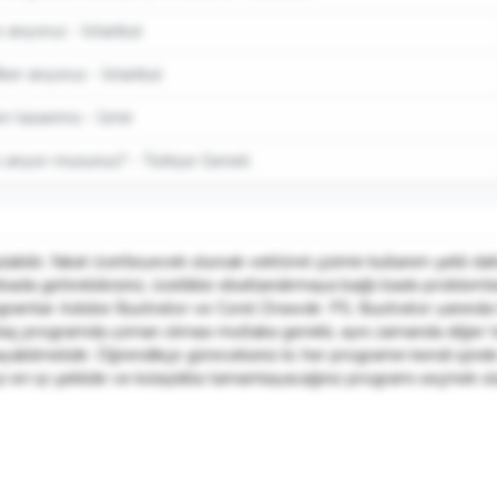
 arıyoruz - İstanbul
ker arıyoruz - İstanbul
n tasarımcı - İzmir
ı arıyor-musunuz? - Türkiye Geneli
bilir, fakat özetleyecek olursak vektörel çizimin kullanım şekli daha 
z ebada getirebilirsiniz, özellikle ebatlandırmaya bağlı baskı proble
gramlar Adobe İllustrator ve Corel Drawdır. PS, Illustrator yanın
birkaç programda uzman olması mutlaka gerekli, aynı zamanda diğer ta
bilmelidir. Öğrendikçe göreceksiniz ki; her programın kendi içinde a
 en iyi şekilde ve kolaylıkla tamamlayacağınız programı seçmek olaca