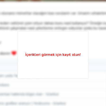
 olursanız minnettar olacağım bazı sorularım var. Umarım cehaletim
eden vektörel çizim istiyor dahası bunu nasıl kullanıyor? Örneğin lo
ktörel çalışmaları nasıl şirketlerine entegre ediyorlar çünkü bu tasa
?
 dilerim
m yada Yarı zamanlı - İzmir
Ankara
amları hakkında bilgisi olan - İstanbul
mcı grafiker aranyor | Yenibosna - İstanbul