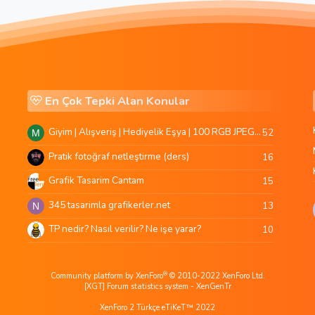
En Çok Tepki Alan Konular
Giyim | Alışveriş | Hediyelik Eşya | 100 RGB JPEG Images | 5920x4420 Pixels | 501 MB
52
M
Pratik fotoğraf netleştirme (ders)
16
Grafik Tasarim Cantam
15
345 tasarimla grafikerler.net
13
N
TP nedir? Nasıl verilir? Ne işe yarar?
10
®
Community platform by XenForo
© 2010-2022 XenForo Ltd.
[XGT] Forum statistics system
- XenGenTr
XenForo 2 Türkçe eTiKeT™ 2022