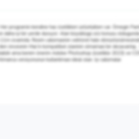
 Her programin kendine has özellikleri üstünlükleri var. Örnegin Pan
n daha iyi bir yerde duruyor. Alan büyüklügü söz konusu oldugunda
11m civarinda. Resim calismasinin vektörel hale dönüstürülmesinde
en öncesinin Mac'e kompatibel olaninin olmamasi bir dezavantaj. .
azilabilir ama benim önerim Adobe Photoshop (özellkle 2023) ve CDR i
manca versiyonunun kullanilmasi ideal olan. Iyi calismalar.