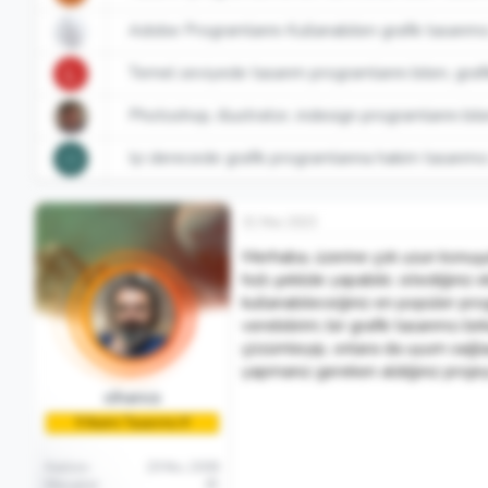
Adobe Programlarını Kullanabilen grafik tasarımcı
Temel seviyede tasarım programlarını bilen, grafi
L
Photoshop, illustrator, indesign programlarını bile
Iyi derecede grafik programlarına hakim tasarımc
O
31 Mar 2023
Merhaba, üzerine çok uzun konuşula
hızlı şekilde yapabilir, istediğini
kullanabileceğiniz en popüler pro
verebilirim; bir grafik tasarımcı 
çözümleyip, onlara da uyum sağlaya
yapmanız gereken aldığınız projeyi
cihancs
🏅Acemi Tasarımcı🏅
Katılım
29 Nis 2008
Mesajlar
45