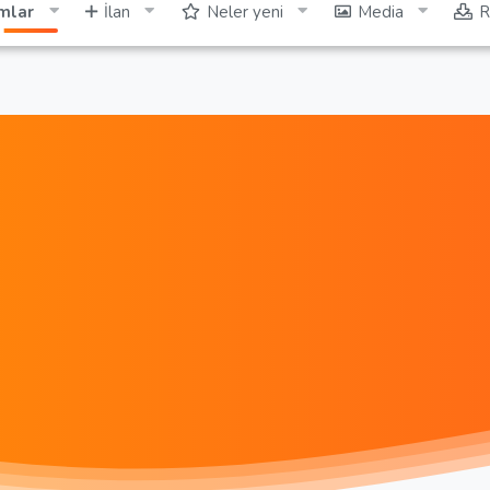
mlar
İlan
Neler yeni
Media
R