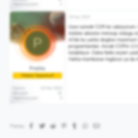
Tepkime puanı
1
19 Haz 2023
Uzun süredir CDR ile calisiyorum.
Adobe ailesine mensup oldugu ici
P
AI'de bu yanlis degilse maximum 
programlardan. Ancak CDR'in 11'd
tutabiliyor. Daha farkli seyler y
Hatta mümkünse Ingilizce ya da Al
Prolite
🏅Acemi Tasarımcı🏅
Katılım
10 Haz 2010
Mesajlar
32
Tepkime puanı
0
Facebook
Twitter
Reddit
Pinterest
Tumblr
WhatsApp
E-posta
Paylaş: