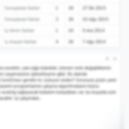
Sonuçlanan İlanlar
1
2K
27 Eki 2015
Sonuçlanan İlanlar
2
2K
10 Ağu 2015
İş Veren İlanları
1
1K
5 Ara 2014
İş Arayan İlanları
4
2K
7 Ağu 2014
#2
esnektir, yani eğip bükebilir, istenen renk değişikliklerini
mleri yaşamazsınız (pikselleşme gibi). Bu alanda
da CorelDraw gerekli mi, öyleyse neden? Sorunuza şöyle yanıt
sarım programlarının çalışma algoritmalarını hızlıca
vantaj sağlayacak kullanım kolaylıkları var, bu koşulda sizin
ktır. İyi çalışmalar...