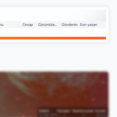
mu
Cevap
Görüntüleme
Gönderim
Son yazan
Katılım
Mesajlar
Tepkime puanı
Konum
31 Mar 2023
1
0
Bursa