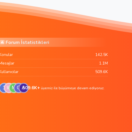
Forum İstatistikleri
Konular
142.5K
Mesajlar
1.1M
Kullanıcılar
509.6K
509.6K+
1
W
M
G
A
üyemiz ile büyümeye devam ediyoruz.