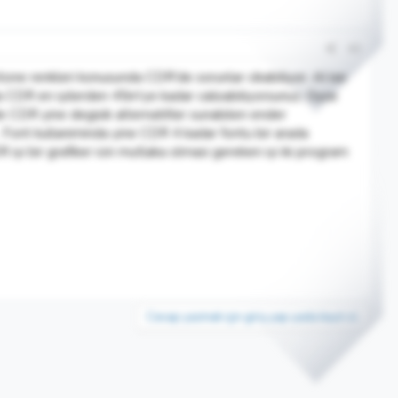
#3
tone renkleri konusunda CDR'de sorunlar cikabiliyor. AI ise
 CDR en iyilerden 45m'ye kadar calisabiliyorsunuz. Oysa
 CDR yine degisik alternatifler sunabilen ender
 Font kullaniminda yine CDR 4 kadar fontu bir arada
yi bir grafiker icin mutlaka olmasi gereken iyi iki program
Cevap yazmak için giriş yap yada kayıt ol.