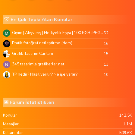
En Çok Tepki Alan Konular
Giyim | Alışveriş | Hediyelik Eşya | 100 RGB JPEG Images | 5920x4420 Pixels | 501 MB
52
M
Pratik fotoğraf netleştirme (ders)
16
Grafik Tasarim Cantam
15
345 tasarimla grafikerler.net
13
N
TP nedir? Nasıl verilir? Ne işe yarar?
10
Forum İstatistikleri
Konular
142.5K
Mesajlar
1.1M
Kullanıcılar
509.6K