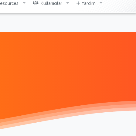
esources
Kullanıcılar
Yardım
Giriş yap
Kayıt ol
Ara