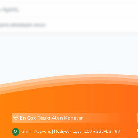
im: RgWEL
şma arkadaşları arıyor.
En Çok Tepki Alan Konular
Giyim | Alışveriş | Hediyelik Eşya | 100 RGB JPEG Images | 5920x4420 Pixels | 501 MB
52
M