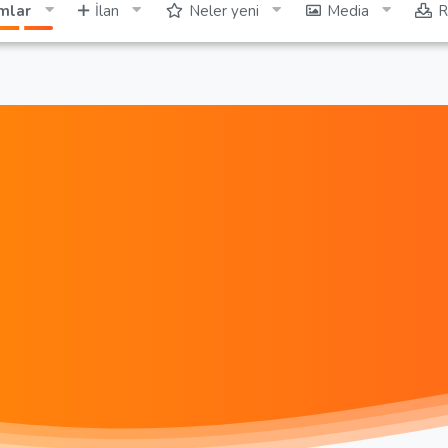
mlar
İlan
Neler yeni
Media
R