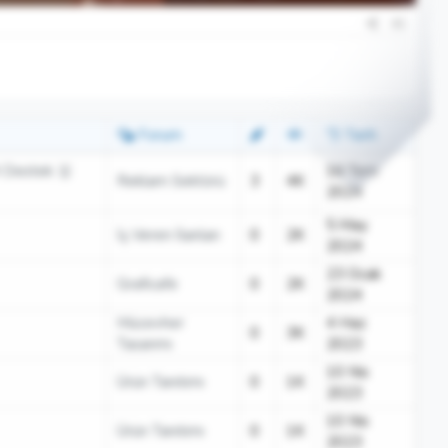
#1
Forum
Tarih
Destek 🥇
16 Tem
Reklam Sektörü
3
4K
2024
5 May
İş Veren İlanları
0
2K
2024
23 Ocak
Graficafe
0
2K
2024
Mücevher
4 Haz
0
3K
Tasarımı
2023
10 Nis
Ürün Tanıtımı
0
1K
2023
10 Nis
Ürün Tanıtımı
0
1K
2023