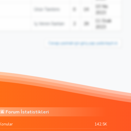
10 Nis
Ürün Tanıtımı
0
1K
2023
11 Ocak
İş Veren İlanları
2
2K
2023
Cevap yazmak için giriş yap yada kayıt ol.
Forum İstatistikleri
Konular
142.5K