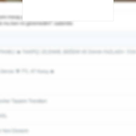
ni mesaj yazılan eski konular da geliyor.
 yok mu ben mi göremedim? :sadsmile:
ANELİ 🔥 TAKİPÇİ, İZLENME, BEĞENİ VE DAHA FAZLASI⭐ 7/24 
 Servisi 🔰 7TL 47 Kuruş 🔥
evher Tasarım Trendleri
gWEL
n Yeni Dönemi