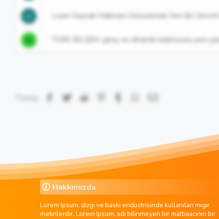
Lazer Kaynak Makinası Dünyasında Yeni Bir Devr
H
TÜRK BİLİŞİM, genç ve dinamik kadrosuna yeni çalı
N
Facebook
Twitter
Reddit
Pinterest
Tumblr
WhatsApp
E-posta
Paylaş:
Hakkımızda
Lorem Ipsum, dizgi ve baskı endüstrisinde kullanılan mıgır
metinlerdir. Lorem Ipsum, adı bilinmeyen bir matbaacının bir