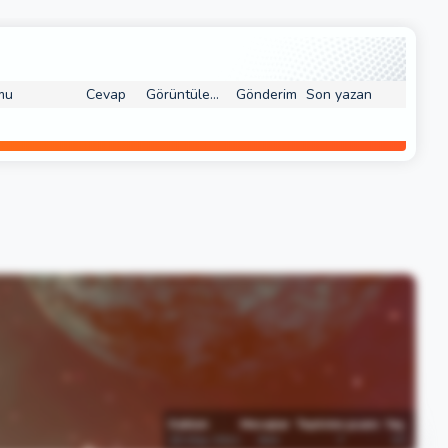
mu
Cevap
Görüntüleme
Gönderim
Son yazan
Katılım
Mesajlar
Tepkime puanı
Yaş
25 May 2011
644
7
37