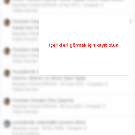
Başlatan Özbek DOYGUN
6 Haz 2021
Cevaplar: 0
Video Dersleri
Youtube Kanal Adını Değiştirme Kanal Adı Nasıl Değiştirilir
Kanal İsmi Değiştirme
Başlatan Özbek DOYGUN
26 May 2021
Cevaplar: 0
Video Dersleri
Youtube Anket Nasıl Yapılır Anket Oluşturma Şartları
Başlatan Özbek DOYGUN
10 May 2021
Cevaplar: 0
Video Dersleri
Youtube'de Videonun İstenmeyen Kısımlarını Kırpma
Kesme, Bölme ve Silme Nasıl Yapılır
Başlatan Özbek DOYGUN
19 Ocak 2021
Cevaplar: 0
Video Dersleri
Youtube Kanalını Öne Çıkarma
Başlatan Özbek DOYGUN
29 Ara 2020
Cevaplar: 0
Video Dersleri
youtubede videodakli yorumu silme
Başlatan cxyali
30 Nis 2008
Cevaplar: 0
Karışık Videolar