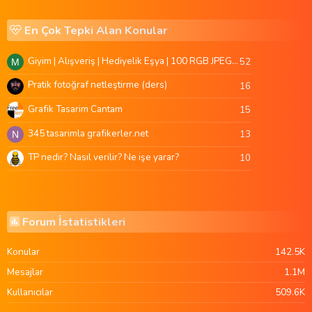
En Çok Tepki Alan Konular
Giyim | Alışveriş | Hediyelik Eşya | 100 RGB JPEG Images | 5920x4420 Pixels | 501 MB
52
M
Pratik fotoğraf netleştirme (ders)
16
Grafik Tasarim Cantam
15
345 tasarimla grafikerler.net
13
N
TP nedir? Nasıl verilir? Ne işe yarar?
10
Forum İstatistikleri
Konular
142.5K
Mesajlar
1.1M
Kullanıcılar
509.6K