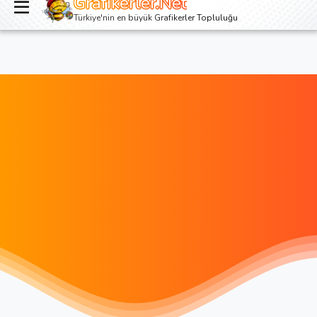
Grafikerler.Net
Giriş yap
Kayıt ol
Türkiye'nin en büyük Grafikerler Topluluğu