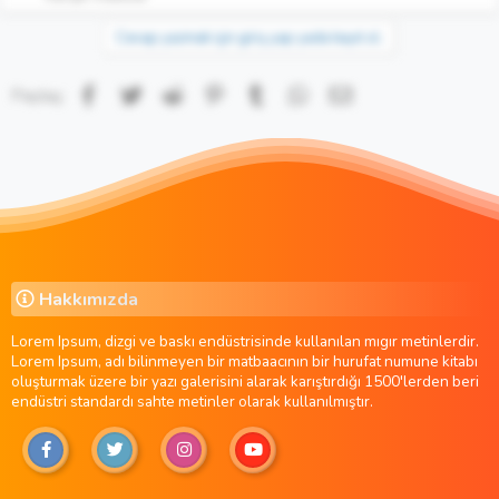
Cevap yazmak için giriş yap yada kayıt ol.
Facebook
Twitter
Reddit
Pinterest
Tumblr
WhatsApp
E-posta
Paylaş:
Hakkımızda
Lorem Ipsum, dizgi ve baskı endüstrisinde kullanılan mıgır metinlerdir.
Lorem Ipsum, adı bilinmeyen bir matbaacının bir hurufat numune kitabı
oluşturmak üzere bir yazı galerisini alarak karıştırdığı 1500'lerden beri
endüstri standardı sahte metinler olarak kullanılmıştır.