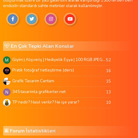
oluşturmak üzere bir yazı galerisini alarak karıştırdığı 1500'lerden beri
endüstri standardı sahte metinler olarak kullanılmıştır.
En Çok Tepki Alan Konular
Giyim | Alışveriş | Hediyelik Eşya | 100 RGB JPEG Images | 5920x4420 Pixels | 501 MB
52
M
Pratik fotoğraf netleştirme (ders)
16
Grafik Tasarim Cantam
15
345 tasarimla grafikerler.net
13
N
TP nedir? Nasıl verilir? Ne işe yarar?
10
Forum İstatistikleri