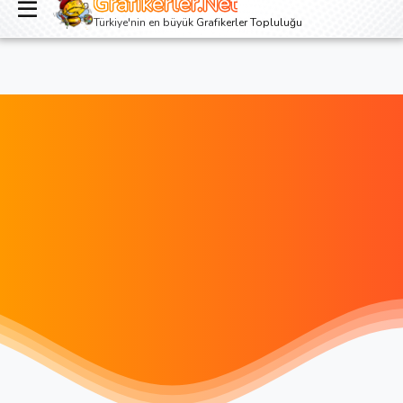
Grafikerler.Net
Giriş yap
Kayıt ol
Türkiye'nin en büyük Grafikerler Topluluğu