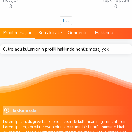
Mesajlar
Tepkime puanı
3
0
Bul
Profil mesajları
Son aktivite
Gönderiler
Hakkında
6litre adlı kullanıcının profili hakkında henüz mesaj yok.
Hakkımızda
Lorem Ipsum, dizgi ve baskı endüstrisinde kullanılan mıgır metinlerdir.
Lorem Ipsum, adı bilinmeyen bir matbaacının bir hurufat numune kitabı