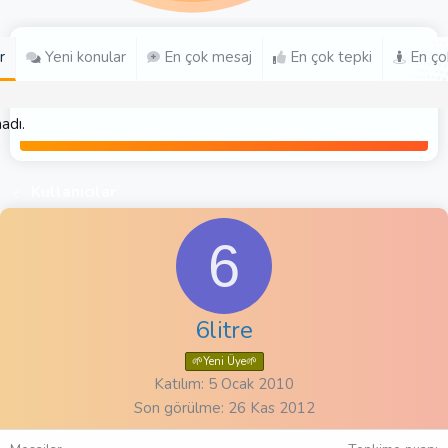
r
Yeni konular
En çok mesaj
En çok tepki
En ço
adı.
Kullanıcılar
6
6litre
🌱Yeni Üye🌱
Katılım
5 Ocak 2010
Son görülme
26 Kas 2012