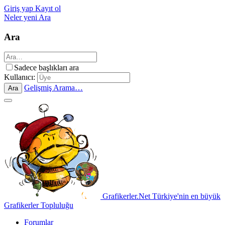
Giriş yap
Kayıt ol
Neler yeni
Ara
Ara
Sadece başlıkları ara
Kullanıcı:
Gelişmiş Arama…
Ara
Grafikerler.Net
Türkiye'nin en büyük
Grafikerler Topluluğu
Forumlar