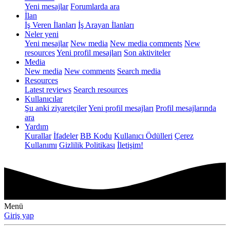
Yeni mesajlar
Forumlarda ara
İlan
İş Veren İlanları
İş Arayan İlanları
Neler yeni
Yeni mesajlar
New media
New media comments
New
resources
Yeni profil mesajları
Son aktiviteler
Media
New media
New comments
Search media
Resources
Latest reviews
Search resources
Kullanıcılar
Şu anki ziyaretçiler
Yeni profil mesajları
Profil mesajlarında
ara
Yardım
Kurallar
İfadeler
BB Kodu
Kullanıcı Ödülleri
Çerez
Kullanımı
Gizlilik Politikası
İletişim!
Menü
Giriş yap