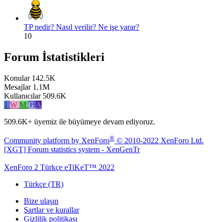
TP nedir? Nasıl verilir? Ne işe yarar?
10
Forum İstatistikleri
Konular
142.5K
Mesajlar
1.1M
Kullanıcılar
509.6K
1
W
M
G
A
509.6K+
üyemiz ile büyümeye devam ediyoruz.
®
Community platform by XenForo
© 2010-2022 XenForo Ltd.
[XGT] Forum statistics system
- XenGenTr
XenForo 2 Türkçe eTiKeT™ 2022
Türkçe (TR)
Bize ulaşın
Şartlar ve kurallar
Gizlilik politikası