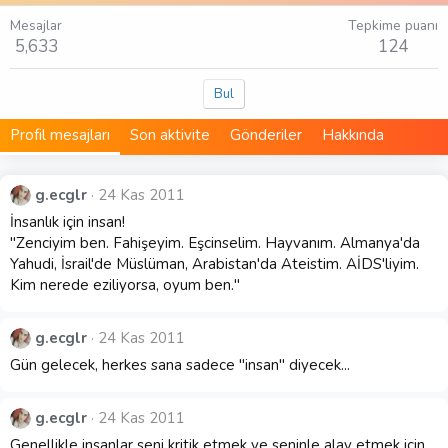
Mesajlar
Tepkime puanı
5,633
124
Bul
Profil mesajları
Son aktivite
Gönderiler
Hakkında
g.ecglr
24 Kas 2011
İnsanlık için insan!
"Zenciyim ben. Fahişeyim. Eşcinselim. Hayvanım. Almanya'da
Yahudi, İsrail'de Müslüman, Arabistan'da Ateistim. AİDS'liyim.
Kim nerede eziliyorsa, oyum ben."
g.ecglr
24 Kas 2011
Gün gelecek, herkes sana sadece "insan" diyecek...
g.ecglr
24 Kas 2011
Genellikle insanlar seni kritik etmek ve seninle alay etmek için