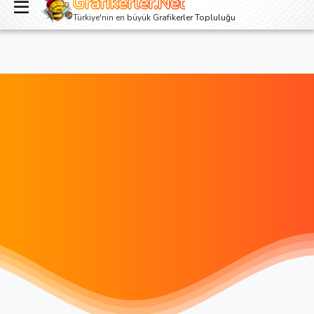
Grafikerler.Net
Giriş yap
Kayıt ol
Türkiye'nin en büyük Grafikerler Topluluğu