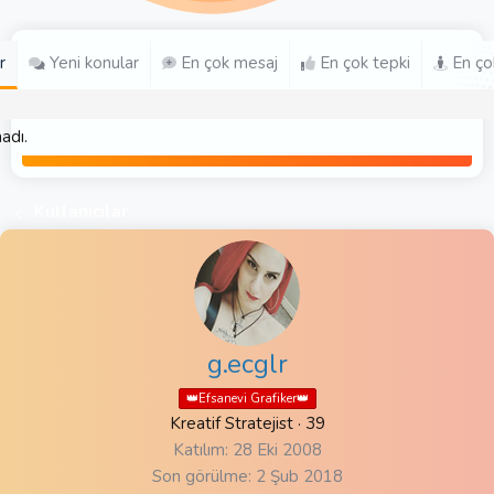
r
Yeni konular
En çok mesaj
En çok tepki
En ço
adı.
Kullanıcılar
g.ecglr
👑Efsanevi Grafiker👑
Kreatif Stratejist
·
39
Katılım
28 Eki 2008
Son görülme
2 Şub 2018