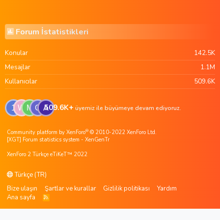
Forum İstatistikleri
Konular
142.5K
Mesajlar
1.1M
Kullanıcılar
509.6K
509.6K+
1
W
M
G
A
üyemiz ile büyümeye devam ediyoruz.
®
Community platform by XenForo
© 2010-2022 XenForo Ltd.
[XGT] Forum statistics system
- XenGenTr
XenForo 2 Türkçe eTiKeT™ 2022
Türkçe (TR)
Bize ulaşın
Şartlar ve kurallar
Gizlilik politikası
Yardım
Ana sayfa
R
S
S