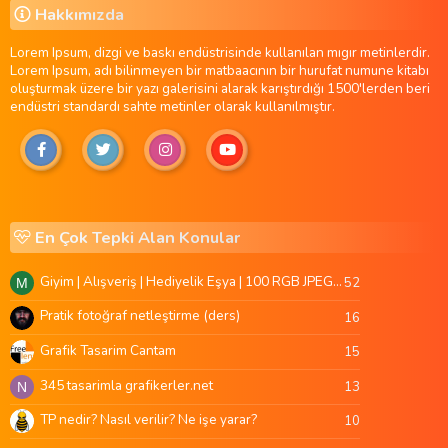
Hakkımızda
Lorem Ipsum, dizgi ve baskı endüstrisinde kullanılan mıgır metinlerdir.
Lorem Ipsum, adı bilinmeyen bir matbaacının bir hurufat numune kitabı
oluşturmak üzere bir yazı galerisini alarak karıştırdığı 1500'lerden beri
endüstri standardı sahte metinler olarak kullanılmıştır.
En Çok Tepki Alan Konular
Giyim | Alışveriş | Hediyelik Eşya | 100 RGB JPEG Images | 5920x4420 Pixels | 501 MB
52
M
Pratik fotoğraf netleştirme (ders)
16
Grafik Tasarim Cantam
15
345 tasarimla grafikerler.net
13
N
TP nedir? Nasıl verilir? Ne işe yarar?
10