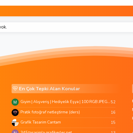
yok.
En Çok Tepki Alan Konular
Giyim | Alışveriş | Hediyelik Eşya | 100 RGB JPEG Images | 5920x4420 Pixels | 501 MB
52
M
Pratik fotoğraf netleştirme (ders)
16
Grafik Tasarim Cantam
15
345 tasarimla grafikerler.net
13
N