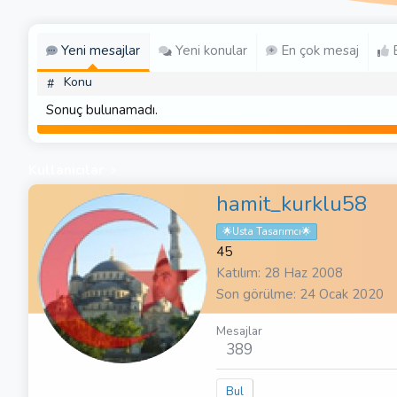
Yeni mesajlar
Yeni konular
En çok mesaj
E
Konu
#
Sonuç bulunamadı.
Kullanıcılar
hamit_kurklu58
🌟Usta Tasarımcı🌟
45
Katılım
28 Haz 2008
Son görülme
24 Ocak 2020
Mesajlar
389
Bul