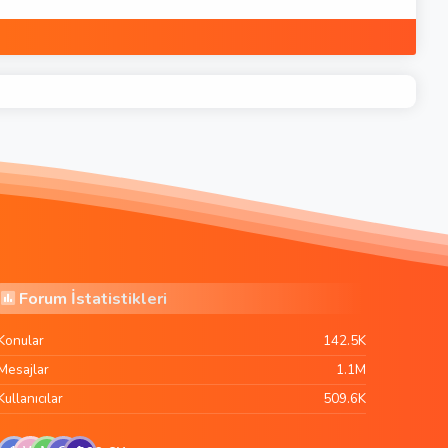
Forum İstatistikleri
Konular
142.5K
Mesajlar
1.1M
Kullanıcılar
509.6K