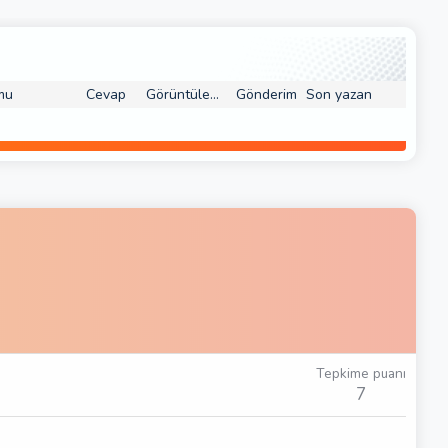
mu
Cevap
Görüntüleme
Gönderim
Son yazan
Tepkime puanı
7