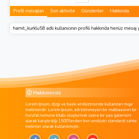
Profil mesajları
Son aktivite
Gönderiler
Hakkında
hamit_kurklu58 adlı kullanıcının profili hakkında henüz mesaj 
Hakkımızda
Lorem Ipsum, dizgi ve baskı endüstrisinde kullanılan mıgır
metinlerdir. Lorem Ipsum, adı bilinmeyen bir matbaacının bir
hurufat numune kitabı oluşturmak üzere bir yazı galerisini
alarak karıştırdığı 1500'lerden beri endüstri standardı sahte
metinler olarak kullanılmıştır.