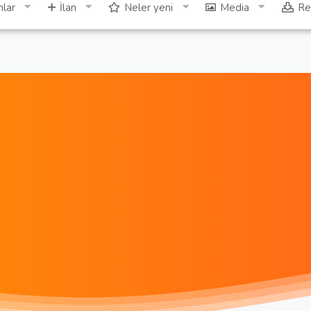
lar
İlan
Neler yeni
Media
Re