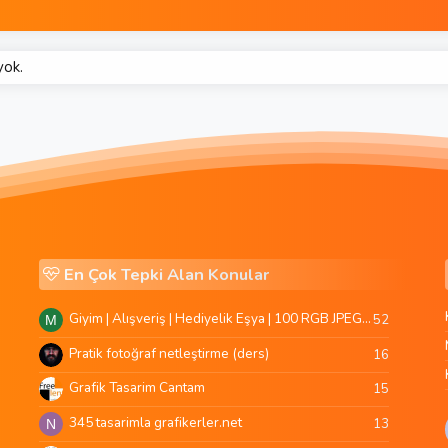
yok.
En Çok Tepki Alan Konular
Giyim | Alışveriş | Hediyelik Eşya | 100 RGB JPEG Images | 5920x4420 Pixels | 501 MB
52
M
Pratik fotoğraf netleştirme (ders)
16
Grafik Tasarim Cantam
15
345 tasarimla grafikerler.net
13
N