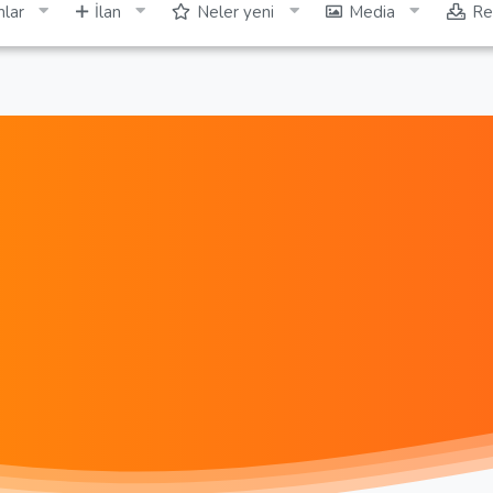
lar
İlan
Neler yeni
Media
Re