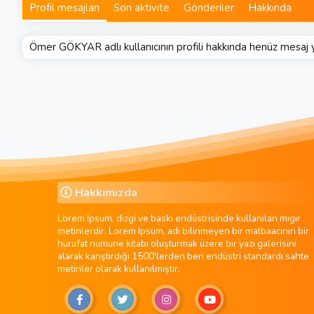
Profil mesajları
Son aktivite
Gönderiler
Hakkında
Ömer GÖKYAR adlı kullanıcının profili hakkında henüz mesaj 
Hakkımızda
Lorem Ipsum, dizgi ve baskı endüstrisinde kullanılan mıgır
metinlerdir. Lorem Ipsum, adı bilinmeyen bir matbaacının bir
hurufat numune kitabı oluşturmak üzere bir yazı galerisini
alarak karıştırdığı 1500'lerden beri endüstri standardı sahte
metinler olarak kullanılmıştır.