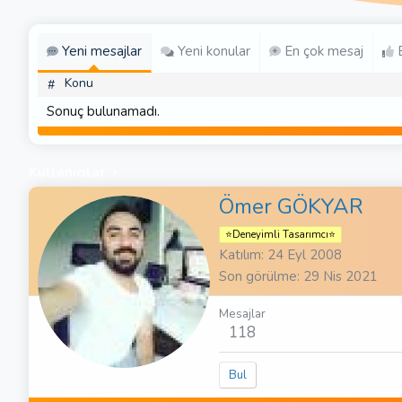
Yeni mesajlar
Yeni konular
En çok mesaj
E
Konu
#
Sonuç bulunamadı.
Kullanıcılar
Ömer GÖKYAR
⭐Deneyimli Tasarımcı⭐
Katılım
24 Eyl 2008
Son görülme
29 Nis 2021
Mesajlar
118
Bul