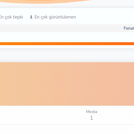
n çok tepki
En çok görüntülenen
Foru
Media
1