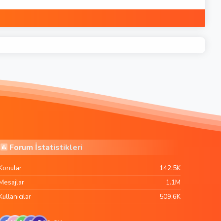
Forum İstatistikleri
Konular
142.5K
Mesajlar
1.1M
Kullanıcılar
509.6K