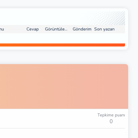
mu
Cevap
Görüntüleme
Gönderim
Son yazan
Tepkime puanı
0