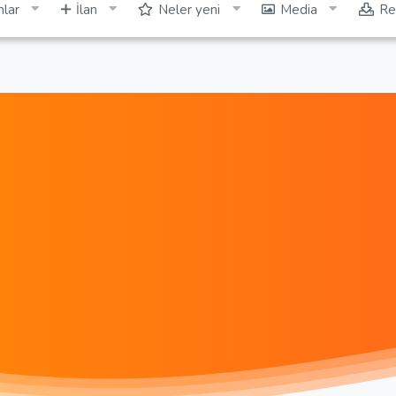
lar
İlan
Neler yeni
Media
Re