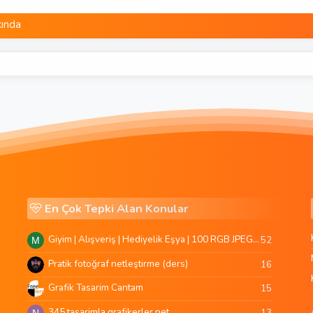
ında
En Çok Tepki Alan Konular
Giyim | Alışveriş | Hediyelik Eşya | 100 RGB JPEG Images | 5920x4420 Pixels | 501 MB
52
M
Pratik fotoğraf netleştirme (ders)
16
Grafik Tasarim Cantam
15
345 tasarimla grafikerler.net
13
N