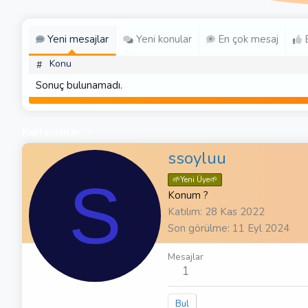
Yeni mesajlar
Yeni konular
En çok mesaj
E
Konu
#
Sonuç bulunamadı.
Kullanıcılar
ssoyluu
S
🌱Yeni Üye🌱
Konum
?
Katılım
28 Kas 2022
Son görülme
11 Eyl 2024
Mesajlar
1
Bul