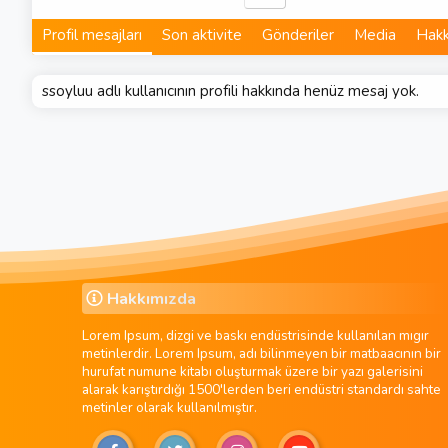
Profil mesajları
Son aktivite
Gönderiler
Media
Hakk
ssoyluu adlı kullanıcının profili hakkında henüz mesaj yok.
Hakkımızda
Lorem Ipsum, dizgi ve baskı endüstrisinde kullanılan mıgır
metinlerdir. Lorem Ipsum, adı bilinmeyen bir matbaacının bir
hurufat numune kitabı oluşturmak üzere bir yazı galerisini
alarak karıştırdığı 1500'lerden beri endüstri standardı sahte
metinler olarak kullanılmıştır.