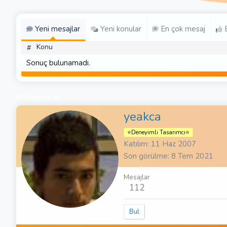
Yeni mesajlar
Yeni konular
En çok mesaj
E
Konu
#
Sonuç bulunamadı.
Kullanıcılar
yeakca
⭐Deneyimli Tasarımcı⭐
Katılım
11 Haz 2007
Son görülme
8 Tem 2021
Mesajlar
112
Bul