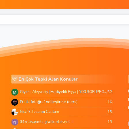
En Çok Tepki Alan Konular
Giyim | Alışveriş | Hediyelik Eşya | 100 RGB JPEG Images | 5920x4420 Pixels | 501 MB
52
M
Pratik fotoğraf netleştirme (ders)
16
Grafik Tasarim Cantam
15
345 tasarimla grafikerler.net
13
N