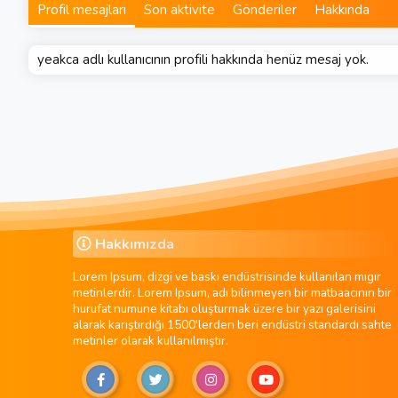
Profil mesajları
Son aktivite
Gönderiler
Hakkında
yeakca adlı kullanıcının profili hakkında henüz mesaj yok.
Hakkımızda
Lorem Ipsum, dizgi ve baskı endüstrisinde kullanılan mıgır
metinlerdir. Lorem Ipsum, adı bilinmeyen bir matbaacının bir
hurufat numune kitabı oluşturmak üzere bir yazı galerisini
alarak karıştırdığı 1500'lerden beri endüstri standardı sahte
metinler olarak kullanılmıştır.