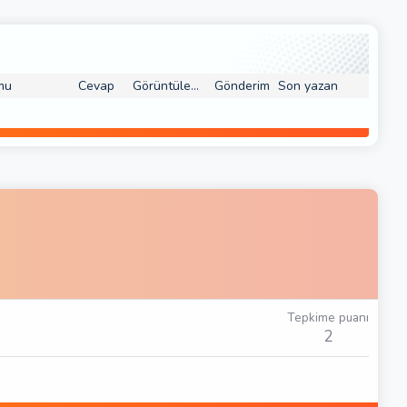
mu
Cevap
Görüntüleme
Gönderim
Son yazan
Tepkime puanı
2