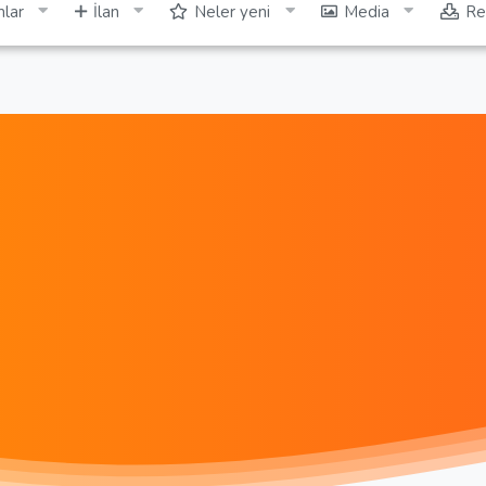
lar
İlan
Neler yeni
Media
Re