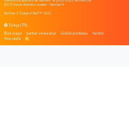
Community platform by XenForo
© 2010-2022 XenForo Ltd.
[XGT] Forum statistics system
- XenGenTr
XenForo 2 Türkçe eTiKeT™ 2022
Türkçe (TR)
Bize ulaşın
Şartlar ve kurallar
Gizlilik politikası
Yardım
Ana sayfa
R
S
S