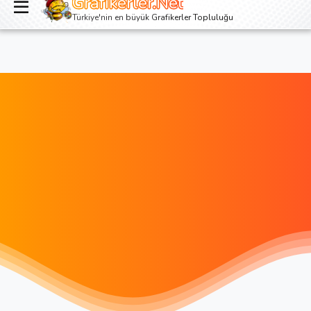
Grafikerler.Net
Giriş yap
Kayıt ol
Türkiye'nin en büyük Grafikerler Topluluğu