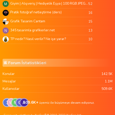
Giyim | Alışveriş | Hediyelik Eşya | 100 RGB JPEG Images | 5920x4420 Pixels | 501 MB
52
M
Pratik fotoğraf netleştirme (ders)
16
Grafik Tasarim Cantam
15
345 tasarimla grafikerler.net
13
N
TP nedir? Nasıl verilir? Ne işe yarar?
10
Forum İstatistikleri
Konular
142.5K
Mesajlar
1.1M
Kullanıcılar
509.6K
509.6K+
1
W
M
G
A
üyemiz ile büyümeye devam ediyoruz.
®