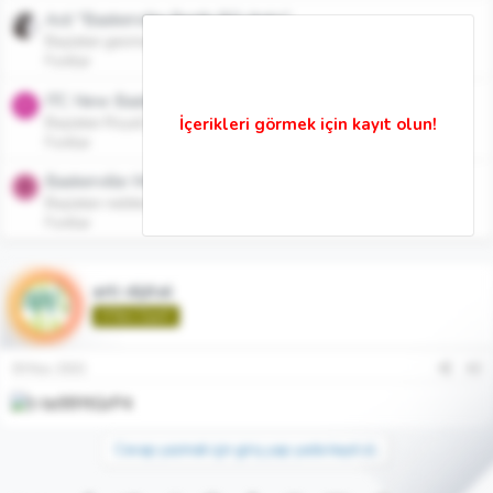
Acil "Baskerville Berth BQ-Italic"
Başlatan geomathrix
31 Tem 2009
Cevaplar: 2
Fontlar
ITC New Baskerville ve Trade Gothic Türkçe Serisi
R
Başlatan Royal1
29 Nis 2008
Cevaplar: 4
Fontlar
Baskerville Medium, Bold Acil Lazım
R
Başlatan reddes
21 Şub 2008
Cevaplar: 1
Fontlar
arti dijital
🌱Yeni Üye🌱
30 Kas 2021
#2
Cevap yazmak için giriş yap yada kayıt ol.