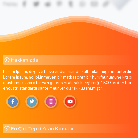
Facebook
Twitter
Reddit
Pinterest
Tumblr
WhatsApp
E-posta
Link
Paylaş:
Hakkımızda
Lorem Ipsum, dizgi ve baskı endüstrisinde kullanılan mıgır metinlerdir.
Lorem Ipsum, adı bilinmeyen bir matbaacının bir hurufat numune kitabı
oluşturmak üzere bir yazı galerisini alarak karıştırdığı 1500'lerden beri
endüstri standardı sahte metinler olarak kullanılmıştır.
En Çok Tepki Alan Konular