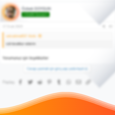
Özbek DOYGUN
♾️Grafik Gurusu♾️
17 Ocak 2019
#3
selviahmet50' Alıntı:
cok tesekkur ederim
Yorumunuz için teşekkürler
Cevap yazmak için giriş yap yada kayıt ol.
Facebook
Twitter
Reddit
Pinterest
Tumblr
WhatsApp
E-posta
Link
Paylaş: