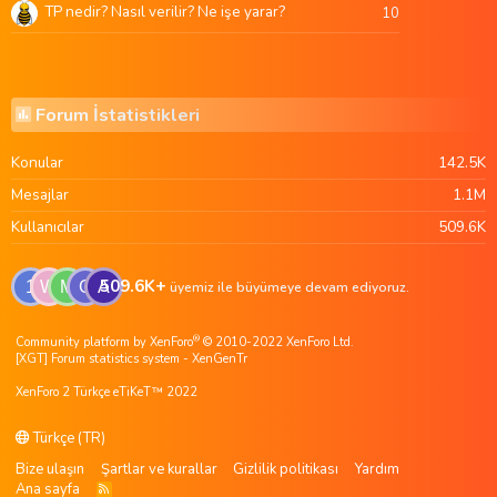
TP nedir? Nasıl verilir? Ne işe yarar?
10
Forum İstatistikleri
Konular
142.5K
Mesajlar
1.1M
Kullanıcılar
509.6K
509.6K+
1
W
M
G
A
üyemiz ile büyümeye devam ediyoruz.
®
Community platform by XenForo
© 2010-2022 XenForo Ltd.
[XGT] Forum statistics system
- XenGenTr
XenForo 2 Türkçe eTiKeT™ 2022
Türkçe (TR)
Bize ulaşın
Şartlar ve kurallar
Gizlilik politikası
Yardım
Ana sayfa
R