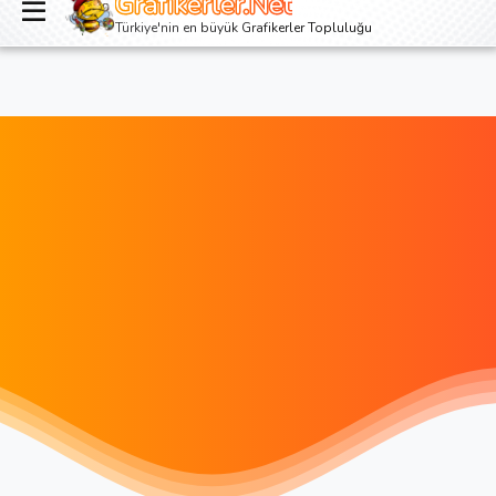
Grafikerler.Net
Giriş yap
Kayıt ol
Türkiye'nin en büyük Grafikerler Topluluğu