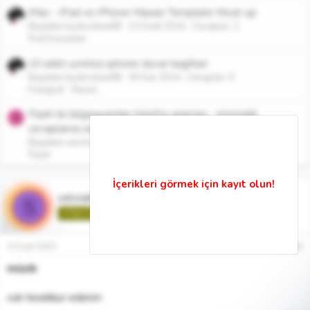
iMac - iPad ve iPhone Masası Template Mock-up
Başlatan byalicoban88
13 Ocak 2016
Cevaplar: 2
Psd Dosyaları
10 adet ucretsiz iphone duvar kagitlari
Başlatan byalicoban88
30 Kas 2014
Cevaplar: 0
Fotoğraf - Resim
Flash ile bilgisayardan telefon araması , otomatik
S
cevaplama servisi yazılımı
Başlatan sevimsli
15 Ocak 2009
Cevaplar: 0
Flash
selviahmet50
S
🌱Yeni Üye🌱
4 Ocak 2019
#2
müzik
cok tesekkur ederim