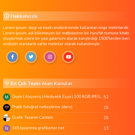
Hakkımızda
Lorem Ipsum, dizgi ve baskı endüstrisinde kullanılan mıgır metinlerdir.
Lorem Ipsum, adı bilinmeyen bir matbaacının bir hurufat numune kitabı
oluşturmak üzere bir yazı galerisini alarak karıştırdığı 1500'lerden beri
endüstri standardı sahte metinler olarak kullanılmıştır.
En Çok Tepki Alan Konular
Giyim | Alışveriş | Hediyelik Eşya | 100 RGB JPEG Images | 5920x4420 Pixels | 501 MB
52
M
Pratik fotoğraf netleştirme (ders)
16
Grafik Tasarim Cantam
15
345 tasarimla grafikerler.net
13
N