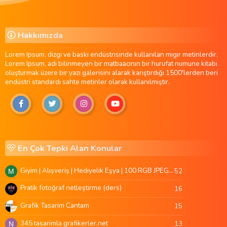
Hakkımızda
Lorem Ipsum, dizgi ve baskı endüstrisinde kullanılan mıgır metinlerdir.
Lorem Ipsum, adı bilinmeyen bir matbaacının bir hurufat numune kitabı
oluşturmak üzere bir yazı galerisini alarak karıştırdığı 1500'lerden beri
endüstri standardı sahte metinler olarak kullanılmıştır.
En Çok Tepki Alan Konular
Giyim | Alışveriş | Hediyelik Eşya | 100 RGB JPEG Images | 5920x4420 Pixels | 501 MB
52
M
Pratik fotoğraf netleştirme (ders)
16
Grafik Tasarim Cantam
15
345 tasarimla grafikerler.net
13
N