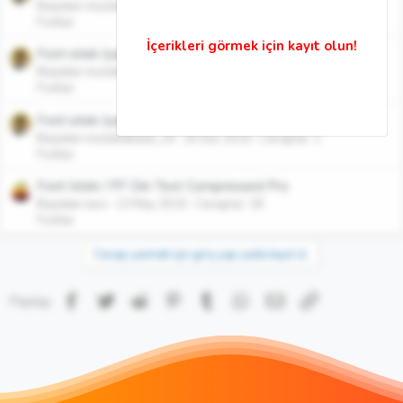
Başlatan mustafakutuk_24
26 Kas 2010
Cevaplar: 2
Fontlar
Font istek /yardım
Başlatan mustafakutuk_24
26 Kas 2010
Cevaplar: 8
Fontlar
Font istek /yardım
Başlatan mustafakutuk_24
25 Kas 2010
Cevaplar: 1
Fontlar
Font İstek / PF Din Text Compressed Pro
Başlatan ews
13 May 2010
Cevaplar: 18
Fontlar
Cevap yazmak için giriş yap yada kayıt ol.
Facebook
Twitter
Reddit
Pinterest
Tumblr
WhatsApp
E-posta
Link
Paylaş: