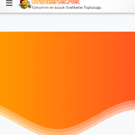
Grafikerler.Net
Giriş yap
Kayıt ol
Türkiye'nin en büyük Grafikerler Topluluğu