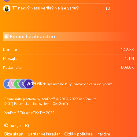
TP nedir? Nasıl verilir? Ne işe yarar?
10
Forum İstatistikleri
Konular
142.5K
Mesajlar
1.1M
Kullanıcılar
509.6K
509.6K+
1
W
M
G
A
üyemiz ile büyümeye devam ediyoruz.
®
Community platform by XenForo
© 2010-2022 XenForo Ltd.
[XGT] Forum statistics system
- XenGenTr
XenForo 2 Türkçe eTiKeT™ 2022
Türkçe (TR)
Bize ulaşın
Şartlar ve kurallar
Gizlilik politikası
Yardım