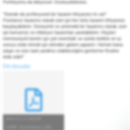
Porfolyomu da ekliyorum. İnceleyebilirsiniz.
"Sizinde de profesyonel bir tasarım ihtiyacınız mı var?
Freelance tasarımcı olarak sizin için her türlü tasarım ihtiyacınızı
karşılayabilirim. Deneyimli ve yetenekli bir tasarımcı olarak, sizin
için benzersiz ve etkileyici tasarımlar yaratabilirim. Müşteri
memnuniyeti benim için çok önemlidir ve sizinle birlikte en iyi
sonucu elde etmek için elimden geleni yaparım. Hemen bana
ulaşın ve size nasıl yardımcı olabileceğimi gösterme fırsatını
elde edin!"
Ekli dosyalar
derya-ors-cv-new.pdf
2.8 MB · Görüntüleme: 1,093