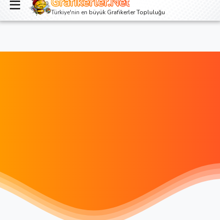
Grafikerler.Net
Giriş yap
Kayıt ol
Türkiye'nin en büyük Grafikerler Topluluğu