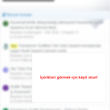
Benzer konular
Kurumsal kimlik danışmanlığı (deneyimli freelancer grafik
M
tasarımcı & art director'den)
Başlatan mredesigner
4 Eki 2024
Cevaplar: 0
İş Arayan İlanları
Freelancer Grafiker/ Her türlü tasarım konularında
İlan
uygun fiyatlı tasarım hizmeti verilir.
Başlatan çizim hanem
15 Eyl 2023
Cevaplar: 0
Forum Hakkında
Her Türlü Freelancer Grafik İşleri Uygun Fiyata Yapılır
C
Başlatan cengizakman
13 Eyl 2023
Cevaplar: 0
Freelancer İş Arayanlar
Grafik Tasarımcıyım Tam Zamanlı ya da Freelancer Olarak
H
İş Arıyorum!! - İzmir
Başlatan hunilideli
3 Nis 2017
Cevaplar: 3
İş Arayan İlanları
Freelancer Grafik Tasarımcıyım - Türkiye Geneli