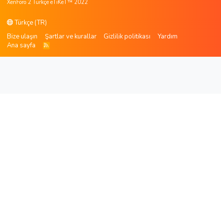
XenForo 2 Türkçe eTiKeT™ 2022
Türkçe (TR)
Bize ulaşın
Şartlar ve kurallar
Gizlilik politikası
Yardım
Ana sayfa
R
S
S