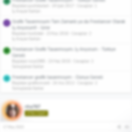
P
Başlatan pushdastart
19 Şub 2017
Cevaplar: 1
İş Arayan İlanları
Grafik Tasarımcıyım Tam Zamanlı ya da Freelancer Olarak
H
İş Arıyorum!! - İzmir
Başlatan hunilideli
23 Kas 2016
Cevaplar: 2
İş Arayan İlanları
Freelancer Grafik Tasarımcıyım, İş Arıyorum - Türkiye
R
Geneli
Başlatan rose1985
23 Haz 2015
Cevaplar: 2
Sonuçlanan İlanlar
Freelancer grafik tasarımcıyım - Dünya Geneli
G
Başlatan grafikvincent
24 Ara 2012
Cevaplar: 2
Sonuçlanan İlanlar
rita767
🌱Yeni Üye🌱
17 May 2023
#2