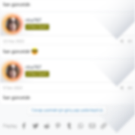
İlan günceldir.
rita767
🌱Yeni Üye🌱
22 Haz 2023
#3
İlan günceldir
rita767
🌱Yeni Üye🌱
9 Tem 2023
#4
İlan günceldir.
Cevap yazmak için giriş yap yada kayıt ol.
Facebook
Twitter
Reddit
Pinterest
Tumblr
WhatsApp
E-posta
Link
Paylaş: