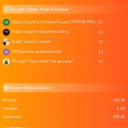
En Çok Tepki Alan Konular
Giyim | Alışveriş | Hediyelik Eşya | 100 RGB JPEG Images | 5920x4420 Pixels | 501 MB
52
M
Pratik fotoğraf netleştirme (ders)
16
Grafik Tasarim Cantam
15
345 tasarimla grafikerler.net
13
N
TP nedir? Nasıl verilir? Ne işe yarar?
10
Forum İstatistikleri
Konular
142.5K
Mesajlar
1.1M
Kullanıcılar
509.6K