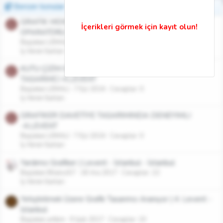
Benzer konular
GRAFİK MONTAJ DİGİTAL BASKI
L
OPARATÖRÜ-4.LEVENT
Başlatan LEMALİ
7 Eyl 2024
Cevaplar: 0
İş Veren İlanları
KUTU ÇİZİM ENGVİEW-ARTIOSCAD KULLANABİLEN
L
TASARIMCI 4.LEVENT
Başlatan LEMALİ
7 Eyl 2024
Cevaplar: 0
İş Veren İlanları
GRAFİKER DAVETİYE TASARIMINDA DENEYIMLI
L
-4.LEVENT
Başlatan LEMALİ
7 Eyl 2024
Cevaplar: 0
İş Veren İlanları
Yardımcı Grafiker | Levent - İstanbul - İstanbul
Başlatan Bilaloz57
18 Ara 2017
Cevaplar: 22
İş Veren İlanları
Yetiştirilmek Üzere Grafik Tasarımcı Aranıyor | 4. Levent -
A
İstanbul
Başlatan artkim
9 Şub 2017
Cevaplar: 10