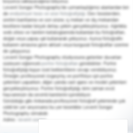
boyunca saklayacağınızı biliyoruz.
Levent Songür Photography'de uzmanlaştığımız alanlardan biri
de
endüstriyel tesis ve ürün fotoğrafçılığı.
Dev tesislerden,
üretim bantlarına ve son ürüne, iç mekan ve dış mekandan
kesitlere kadar birçok detay çekim gerçekleştiriyoruz. Ağırlıkla
web sitesi ve tanıtım kataloglarında kullanılan bu fotoğrafları,
doğal veya yapay ışık kullanarak çekiyoruz. Ayrıca fotoğrafın
kullanım amacına göre aktüel veya kurgusal fotoğraflar üzerine
de çalışıyoruz.
Levent Songür Photography stüdyosuna gelenler duvarları
süsleyen eğlenceli
portre fotoğrafları
görebilirler. Portre
fotoğrafçılığı kişiye özel beklentilere cevap verebiliyoruz.
Örneğin; profesyonel özgeçmiş ve portfolyo için portre
çekimleri yaparken, diğer yanda cast ajans ve model çekimleri
gerçekleştiriyoruz. Portre fotoğrafçılığı, kimi zaman evcil
hayvanınızın da sevimli karelerini içerebiliyor.
Görüldüğü gibi Ankarada profesyonel fotoğraf çekiminde çok
ciddi bir yer arıyorsanız bu yer kesinlikle Levent Songür
Photography olmalıdır.
Adres :
levent songur