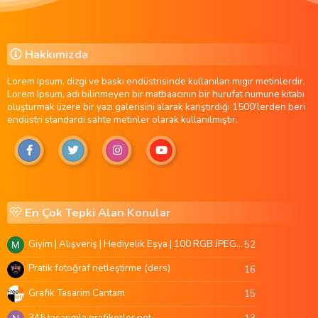
Hakkımızda
Lorem Ipsum, dizgi ve baskı endüstrisinde kullanılan mıgır metinlerdir.
Lorem Ipsum, adı bilinmeyen bir matbaacının bir hurufat numune kitabı
oluşturmak üzere bir yazı galerisini alarak karıştırdığı 1500'lerden beri
endüstri standardı sahte metinler olarak kullanılmıştır.
En Çok Tepki Alan Konular
Giyim | Alışveriş | Hediyelik Eşya | 100 RGB JPEG Images | 5920x4420 Pixels | 501 MB
52
M
Pratik fotoğraf netleştirme (ders)
16
Grafik Tasarim Cantam
15
345 tasarimla grafikerler.net