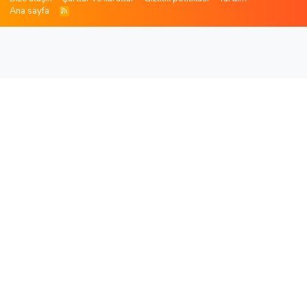
Ana sayfa
R
S
S