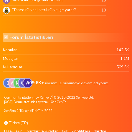
13
N
TP nedir? Nasıl verilir? Ne işe yarar?
10
Forum İstatistikleri
Konular
142.5K
Mesajlar
1.1M
Kullanıcılar
509.6K
509.6K+
1
W
M
G
A
üyemiz ile büyümeye devam ediyoruz.
®
Community platform by XenForo
© 2010-2022 XenForo Ltd.
[XGT] Forum statistics system
- XenGenTr
XenForo 2 Türkçe eTiKeT™ 2022
Türkçe (TR)
Bize ulaşın
Şartlar ve kurallar
Gizlilik politikası
Yardım