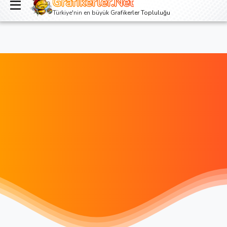
Grafikerler.Net
Giriş yap
Kayıt ol
Türkiye'nin en büyük Grafikerler Topluluğu