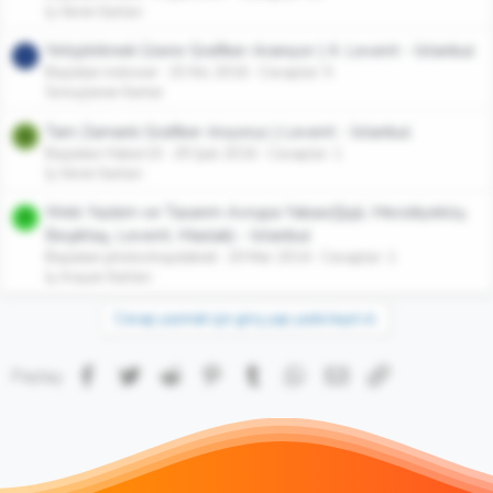
İş Veren İlanları
Yetiştirilmek Üzere Grafiker Aranıyor | 4. Levent - İstanbul
I
Başlatan indower
15 Nis 2016
Cevaplar: 5
Sonuçlanan İlanlar
Tam Zamanlı Grafiker Arıyoruz | Levent - İstanbul
H
Başlatan Haber10
29 Şub 2016
Cevaplar: 1
İş Veren İlanları
Web Yazılım ve Tasarım Avrupa Yakası(Şişli, Mecidiyeköy,
P
Beşiktaş, Levent, Maslak) - İstanbul
Başlatan photoshopdatnet
19 Mar 2014
Cevaplar: 1
İş Arayan İlanları
Cevap yazmak için giriş yap yada kayıt ol.
Facebook
Twitter
Reddit
Pinterest
Tumblr
WhatsApp
E-posta
Link
Paylaş: