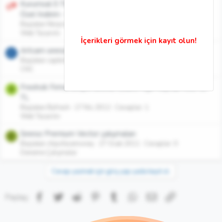
Kurumsal E-Ticaret V2 - İyzico - Paytr - Ramazan Ayına
Özel İndirim - Sınırsız Lisans
Başlatan fikirproje
17 May 2018
Cevaplar: 0
Web Tasarımı
Artcam sınırsız kullanim
C
Başlatan capkin92
14 Kas 2016
Cevaplar: 0
CNC
Freshcik Firma Scripti Sınırsız Lisans Açık Kaynak Kod 50
B
TL
Başlatan Byfresh
17 Nis 2012
Cevaplar: 1
Web Tasarımı
Sınırsız Premium Vector çalışmaları
C
Başlatan chipsfacemoney
27 Ocak 2011
Cevaplar: 0
Deneme Çalışmalar
Cevap yazmak için giriş yap yada kayıt ol.
Facebook
Twitter
Reddit
Pinterest
Tumblr
WhatsApp
E-posta
Link
Paylaş: