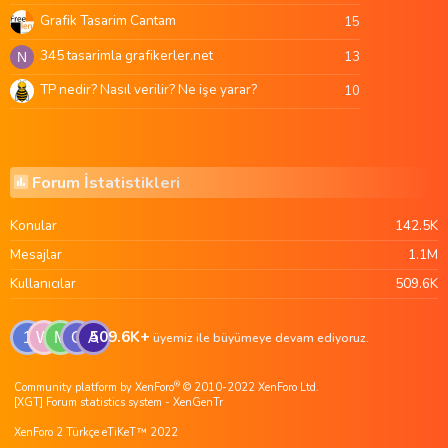
Grafik Tasarim Cantam
15
345 tasarimla grafikerler.net
13
N
TP nedir? Nasıl verilir? Ne işe yarar?
10
Forum İstatistikleri
Konular
142.5K
Mesajlar
1.1M
Kullanıcılar
509.6K
509.6K+
1
W
M
G
A
üyemiz ile büyümeye devam ediyoruz.
®
Community platform by XenForo
© 2010-2022 XenForo Ltd.
[XGT] Forum statistics system
- XenGenTr
XenForo 2 Türkçe eTiKeT™ 2022