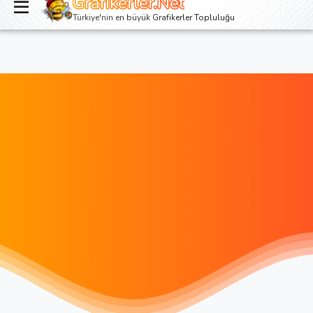
Grafikerler.Net
Giriş yap
Kayıt ol
Türkiye'nin en büyük Grafikerler Topluluğu