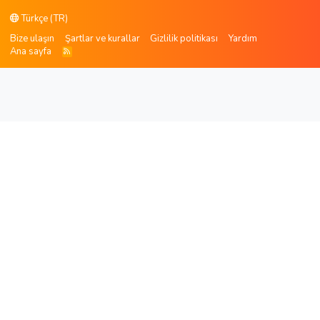
Türkçe (TR)
Bize ulaşın
Şartlar ve kurallar
Gizlilik politikası
Yardım
Ana sayfa
R
S
S