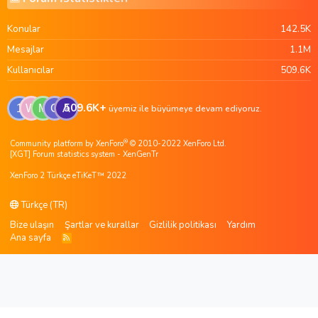
Konular
142.5K
Mesajlar
1.1M
Kullanıcılar
509.6K
509.6K+
1
W
M
G
A
üyemiz ile büyümeye devam ediyoruz.
®
Community platform by XenForo
© 2010-2022 XenForo Ltd.
[XGT] Forum statistics system
- XenGenTr
XenForo 2 Türkçe eTiKeT™ 2022
Türkçe (TR)
Bize ulaşın
Şartlar ve kurallar
Gizlilik politikası
Yardım
Ana sayfa
R
S
S