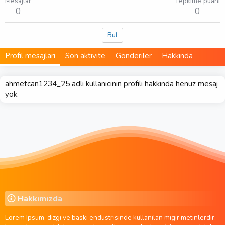
Mesajlar
Tepkime puanı
0
0
Bul
Profil mesajları
Son aktivite
Gönderiler
Hakkında
ahmetcan1234_25 adlı kullanıcının profili hakkında henüz mesaj
yok.
Hakkımızda
Lorem Ipsum, dizgi ve baskı endüstrisinde kullanılan mıgır metinlerdir.