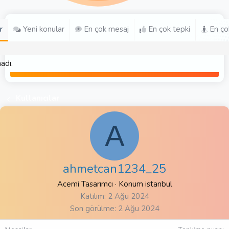
r
Yeni konular
En çok mesaj
En çok tepki
En ço
adı.
Kullanıcılar
A
ahmetcan1234_25
Acemi Tasarımcı
·
Konum
istanbul
Katılım
2 Ağu 2024
Son görülme
2 Ağu 2024