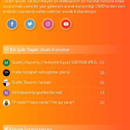
Lorem Ipsum, adı bilinmeyen bir matbaacının bir hurufat numune kitabı
oluşturmak üzere bir yazı galerisini alarak karıştırdığı 1500'lerden beri
endüstri standardı sahte metinler olarak kullanılmıştır.
En Çok Tepki Alan Konular
Giyim | Alışveriş | Hediyelik Eşya | 100 RGB JPEG Images | 5920x4420 Pixels | 501 MB
52
M
Pratik fotoğraf netleştirme (ders)
16
Grafik Tasarim Cantam
15
345 tasarimla grafikerler.net
13
N
TP nedir? Nasıl verilir? Ne işe yarar?
10
Forum İstatistikleri