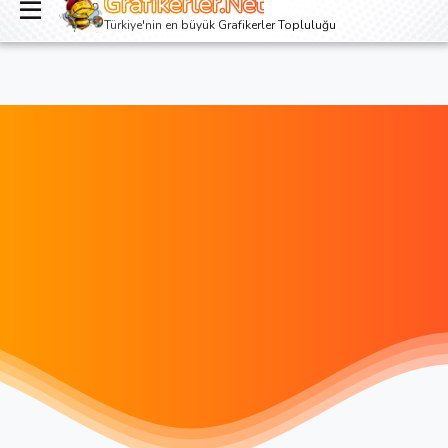
Grafikerler.Net
Giriş yap
Kayıt ol
Türkiye'nin en büyük Grafikerler Topluluğu