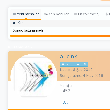
Yeni mesajlar
Yeni konular
En çok mesaj
E
Konu
#
Sonuç bulunamadı.
Kullanıcılar
alicinki
🌟Usta Tasarımcı🌟
Katılım
9 Şub 2012
Son görülme
4 May 2018
Mesajlar
452
Bul