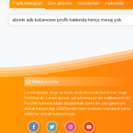
Profil mesajları
Son aktivite
Gönderiler
Hakkında
alicinki adlı kullanıcının profili hakkında henüz mesaj yok.
Hakkımızda
Lorem Ipsum, dizgi ve baskı endüstrisinde kullanılan mıgır
metinlerdir. Lorem Ipsum, adı bilinmeyen bir matbaacının bir
hurufat numune kitabı oluşturmak üzere bir yazı galerisini
alarak karıştırdığı 1500'lerden beri endüstri standardı sahte
metinler olarak kullanılmıştır.