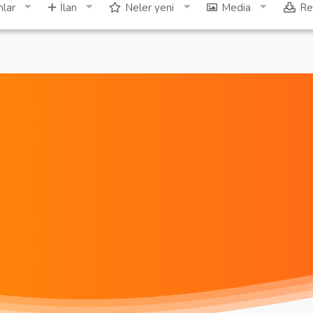
lar
İlan
Neler yeni
Media
Re