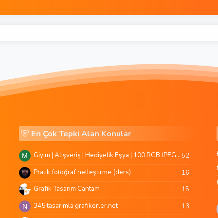
En Çok Tepki Alan Konular
Giyim | Alışveriş | Hediyelik Eşya | 100 RGB JPEG Images | 5920x4420 Pixels | 501 MB
52
M
Pratik fotoğraf netleştirme (ders)
16
Grafik Tasarim Cantam
15
345 tasarimla grafikerler.net
13
N