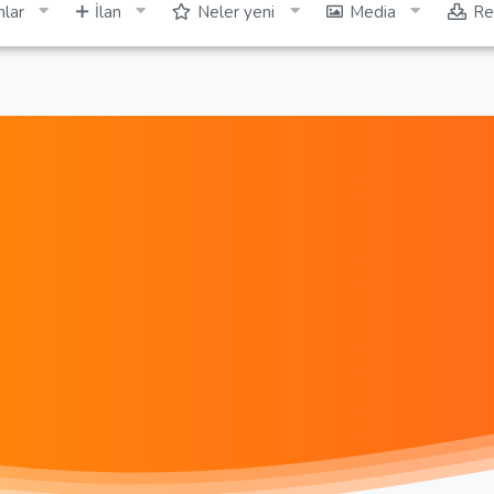
lar
İlan
Neler yeni
Media
Re