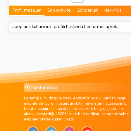
Profil mesajları
Son aktivite
Gönderiler
Hakkında
apep adlı kullanıcının profili hakkında henüz mesaj yok.
Hakkımızda
Lorem Ipsum, dizgi ve baskı endüstrisinde kullanılan mıgır
metinlerdir. Lorem Ipsum, adı bilinmeyen bir matbaacının bir
hurufat numune kitabı oluşturmak üzere bir yazı galerisini
alarak karıştırdığı 1500'lerden beri endüstri standardı sahte
metinler olarak kullanılmıştır.