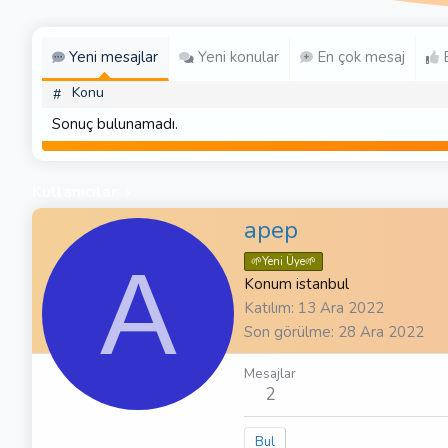
Yeni mesajlar
Yeni konular
En çok mesaj
E
Konu
#
Sonuç bulunamadı.
Kullanıcılar
apep
A
🌱Yeni Üye🌱
Konum
istanbul
Katılım
13 Ara 2022
Son görülme
28 Ara 2022
Mesajlar
2
Bul