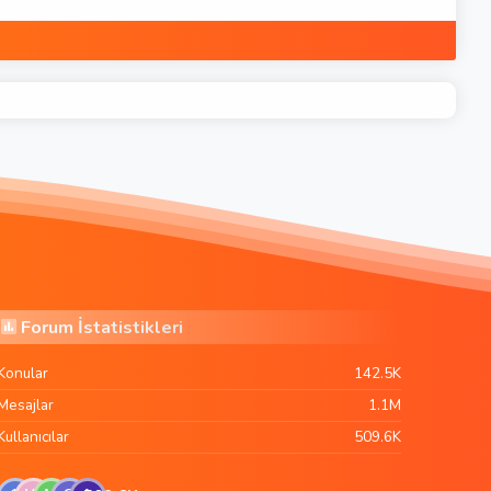
Forum İstatistikleri
Konular
142.5K
Mesajlar
1.1M
Kullanıcılar
509.6K