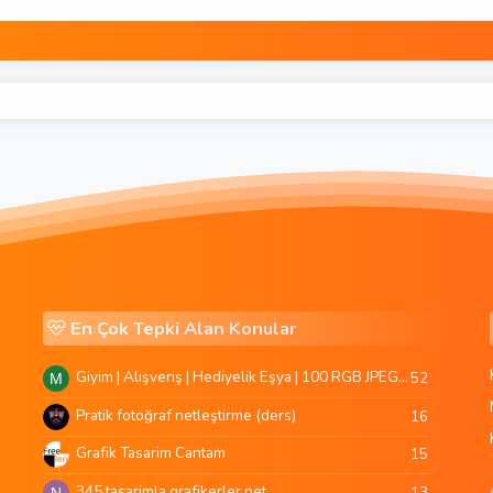
En Çok Tepki Alan Konular
Giyim | Alışveriş | Hediyelik Eşya | 100 RGB JPEG Images | 5920x4420 Pixels | 501 MB
52
M
Pratik fotoğraf netleştirme (ders)
16
Grafik Tasarim Cantam
15
345 tasarimla grafikerler.net
13
N