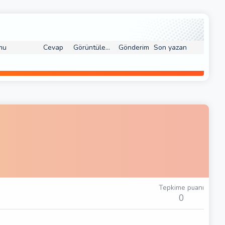
mu
Cevap
Görüntüleme
Gönderim
Son yazan
Tepkime puanı
0