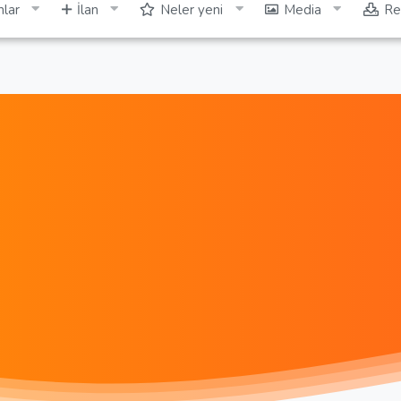
lar
İlan
Neler yeni
Media
Re