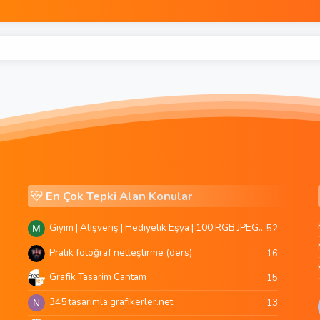
En Çok Tepki Alan Konular
Giyim | Alışveriş | Hediyelik Eşya | 100 RGB JPEG Images | 5920x4420 Pixels | 501 MB
52
M
Pratik fotoğraf netleştirme (ders)
16
Grafik Tasarim Cantam
15
345 tasarimla grafikerler.net
13
N