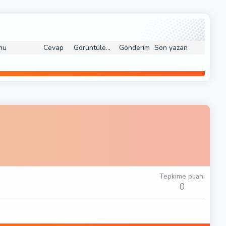
mu
Cevap
Görüntüleme
Gönderim
Son yazan
Tepkime puanı
0