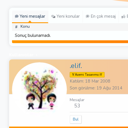
Yeni mesajlar
Yeni konular
En çok mesaj
E
Konu
#
Sonuç bulunamadı.
Kullanıcılar
.elif.
🏅Acemi Tasarımcı🏅
Katılım
18 Mar 2008
Son görülme
19 Ağu 2014
Mesajlar
53
Bul