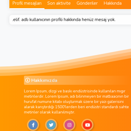
Profil mesajları
Son aktivite
Gönderiler
Hakkında
.elif. adlı kullanıcının profili hakkında henüz mesaj yok.
Hakkımızda
Lorem Ipsum, dizgi ve baskı endüstrisinde kullanılan mıgır
metinlerdir. Lorem Ipsum, adı bilinmeyen bir matbaacının bir
hurufat numune kitabı oluşturmak üzere bir yazı galerisini
alarak karıştırdığı 1500'lerden beri endüstri standardı sahte
metinler olarak kullanılmıştır.