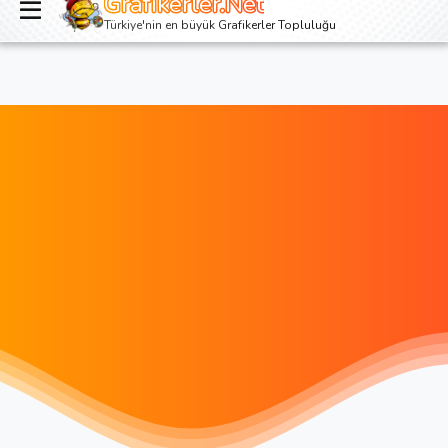
Grafikerler.Net
Giriş yap
Kayıt ol
Türkiye'nin en büyük Grafikerler Topluluğu