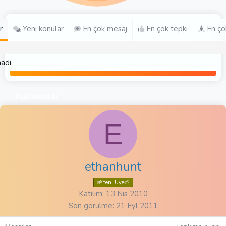
r
Yeni konular
En çok mesaj
En çok tepki
En ço
adı.
Kullanıcılar
E
ethanhunt
🌱Yeni Üye🌱
Katılım
13 Nis 2010
Son görülme
21 Eyl 2011