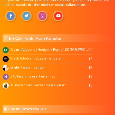
oluşturmak üzere bir yazı galerisini alarak karıştırdığı 1500'lerden beri
endüstri standardı sahte metinler olarak kullanılmıştır.
En Çok Tepki Alan Konular
Giyim | Alışveriş | Hediyelik Eşya | 100 RGB JPEG Images | 5920x4420 Pixels | 501 MB
52
M
Pratik fotoğraf netleştirme (ders)
16
Grafik Tasarim Cantam
15
345 tasarimla grafikerler.net
13
N
TP nedir? Nasıl verilir? Ne işe yarar?
10
Forum İstatistikleri