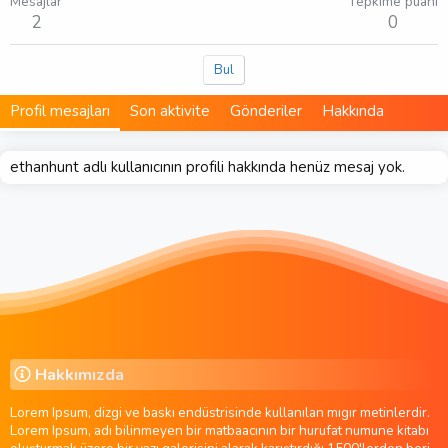
Mesajlar
Tepkime puanı
2
0
Bul
Profil mesajları
Son aktivite
Gönderiler
Hakkında
ethanhunt adlı kullanıcının profili hakkında henüz mesaj yok.
Hakkımızda
Lorem Ipsum, dizgi ve baskı endüstrisinde kullanılan mıgır metinlerdir.
Lorem Ipsum, adı bilinmeyen bir matbaacının bir hurufat numune kitabı