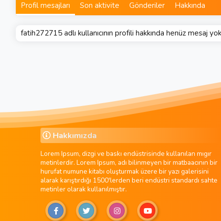
Profil mesajları
Son aktivite
Gönderiler
Hakkında
fatih272715 adlı kullanıcının profili hakkında henüz mesaj yok
Hakkımızda
Lorem Ipsum, dizgi ve baskı endüstrisinde kullanılan mıgır
metinlerdir. Lorem Ipsum, adı bilinmeyen bir matbaacının bir
hurufat numune kitabı oluşturmak üzere bir yazı galerisini
alarak karıştırdığı 1500'lerden beri endüstri standardı sahte
metinler olarak kullanılmıştır.