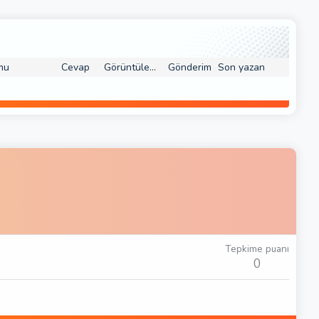
mu
Cevap
Görüntüleme
Gönderim
Son yazan
Tepkime puanı
0