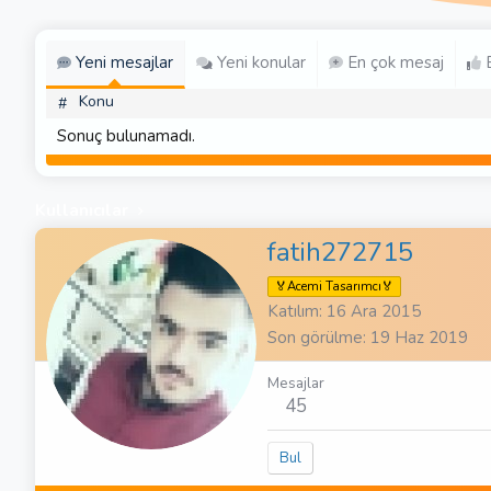
Yeni mesajlar
Yeni konular
En çok mesaj
E
Konu
#
Sonuç bulunamadı.
Kullanıcılar
fatih272715
🏅Acemi Tasarımcı🏅
Katılım
16 Ara 2015
Son görülme
19 Haz 2019
Mesajlar
45
Bul