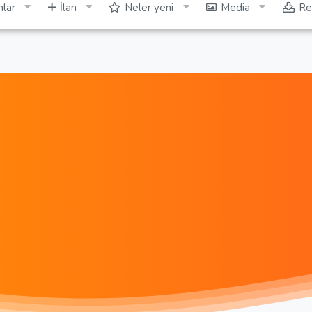
lar
İlan
Neler yeni
Media
Re