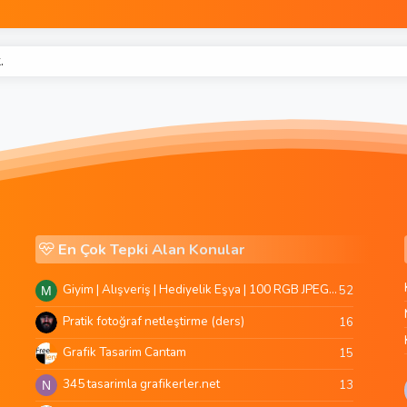
.
En Çok Tepki Alan Konular
Giyim | Alışveriş | Hediyelik Eşya | 100 RGB JPEG Images | 5920x4420 Pixels | 501 MB
52
M
Pratik fotoğraf netleştirme (ders)
16
Grafik Tasarim Cantam
15
345 tasarimla grafikerler.net
13
N