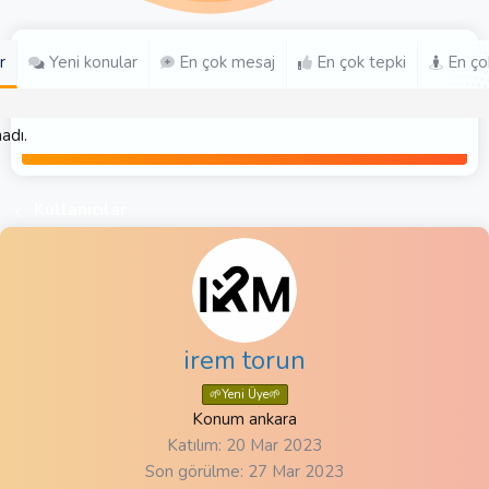
r
Yeni konular
En çok mesaj
En çok tepki
En ço
adı.
Kullanıcılar
irem torun
🌱Yeni Üye🌱
Konum
ankara
Katılım
20 Mar 2023
Son görülme
27 Mar 2023