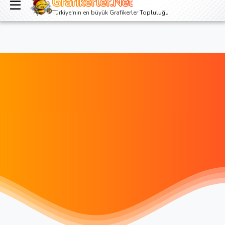
Grafikerler.Net
Giriş yap
Kayıt ol
Türkiye'nin en büyük Grafikerler Topluluğu