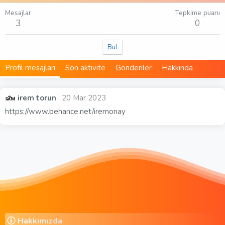
Mesajlar
Tepkime puanı
3
0
Bul
Profil mesajları
Son aktivite
Gönderiler
Hakkında
irem torun
20 Mar 2023
https://www.behance.net/iremonay
Hakkımızda