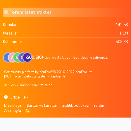
Forum İstatistikleri
Konular
142.5K
Mesajlar
1.1M
Kullanıcılar
509.6K
509.6K+
1
W
M
G
A
üyemiz ile büyümeye devam ediyoruz.
®
Community platform by XenForo
© 2010-2022 XenForo Ltd.
[XGT] Forum statistics system
- XenGenTr
XenForo 2 Türkçe eTiKeT™ 2022
Türkçe (TR)
Bize ulaşın
Şartlar ve kurallar
Gizlilik politikası
Yardım
Ana sayfa
R
S
S