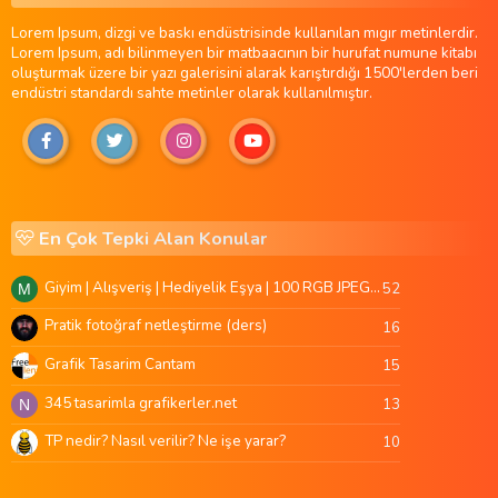
Lorem Ipsum, dizgi ve baskı endüstrisinde kullanılan mıgır metinlerdir.
Lorem Ipsum, adı bilinmeyen bir matbaacının bir hurufat numune kitabı
oluşturmak üzere bir yazı galerisini alarak karıştırdığı 1500'lerden beri
endüstri standardı sahte metinler olarak kullanılmıştır.
En Çok Tepki Alan Konular
Giyim | Alışveriş | Hediyelik Eşya | 100 RGB JPEG Images | 5920x4420 Pixels | 501 MB
52
M
Pratik fotoğraf netleştirme (ders)
16
Grafik Tasarim Cantam
15
345 tasarimla grafikerler.net
13
N
TP nedir? Nasıl verilir? Ne işe yarar?
10