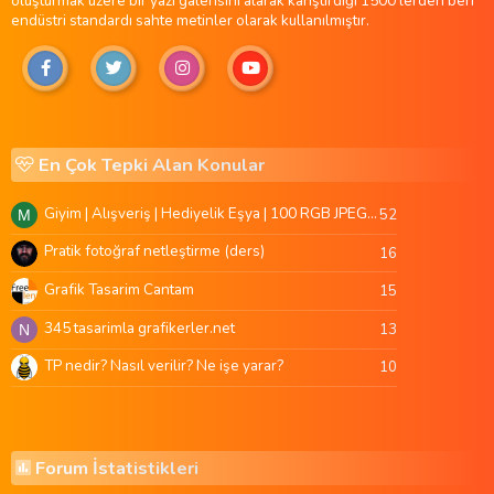
oluşturmak üzere bir yazı galerisini alarak karıştırdığı 1500'lerden beri
endüstri standardı sahte metinler olarak kullanılmıştır.
En Çok Tepki Alan Konular
Giyim | Alışveriş | Hediyelik Eşya | 100 RGB JPEG Images | 5920x4420 Pixels | 501 MB
52
M
Pratik fotoğraf netleştirme (ders)
16
Grafik Tasarim Cantam
15
345 tasarimla grafikerler.net
13
N
TP nedir? Nasıl verilir? Ne işe yarar?
10
Forum İstatistikleri