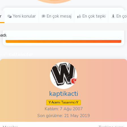
r
Yeni konular
En çok mesaj
En çok tepki
En ço
adı.
Kullanıcılar
kaptikacti
🏅Acemi Tasarımcı🏅
Katılım
7 Ağu 2007
Son görülme
21 May 2019