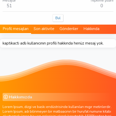
Mesajlar
Tepkime puanı
51
0
Bul
Profil mesajları
Son aktivite
Gönderiler
Hakkında
kaptikacti adlı kullanıcının profili hakkında henüz mesaj yok.
Hakkımızda
Lorem Ipsum, dizgi ve baskı endüstrisinde kullanılan mıgır metinlerdir.
Lorem Ipsum, adı bilinmeyen bir matbaacının bir hurufat numune kitabı