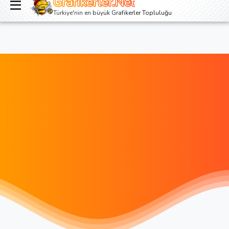
Grafikerler.Net
Giriş yap
Kayıt ol
Türkiye'nin en büyük Grafikerler Topluluğu