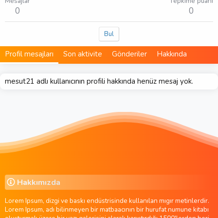
Mesajlar
Tepkime puanı
0
0
Bul
Profil mesajları
Son aktivite
Gönderiler
Hakkında
mesut21 adlı kullanıcının profili hakkında henüz mesaj yok.
Hakkımızda
Lorem Ipsum, dizgi ve baskı endüstrisinde kullanılan mıgır metinlerdir.
Lorem Ipsum, adı bilinmeyen bir matbaacının bir hurufat numune kitabı