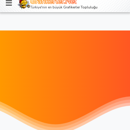
Grafikerler.Net
Giriş yap
Kayıt ol
Türkiye'nin en büyük Grafikerler Topluluğu