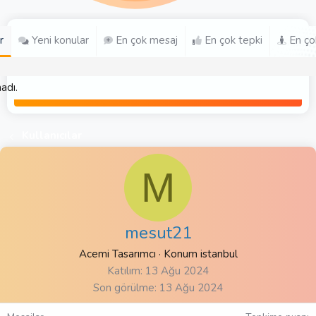
r
Yeni konular
En çok mesaj
En çok tepki
En ço
adı.
Kullanıcılar
M
mesut21
Acemi Tasarımcı
·
Konum
istanbul
Katılım
13 Ağu 2024
Son görülme
13 Ağu 2024