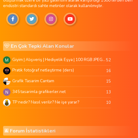
oluşturmak üzere bir yazı galerisini alarak karıştırdığı 1500'lerden beri
endüstri standardı sahte metinler olarak kullanılmıştır.
En Çok Tepki Alan Konular
Giyim | Alışveriş | Hediyelik Eşya | 100 RGB JPEG Images | 5920x4420 Pixels | 501 MB
52
M
Pratik fotoğraf netleştirme (ders)
16
Grafik Tasarim Cantam
15
345 tasarimla grafikerler.net
13
N
TP nedir? Nasıl verilir? Ne işe yarar?
10
Forum İstatistikleri