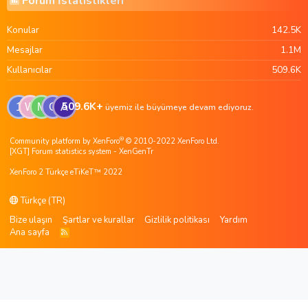
Forum İstatistikleri
Konular
142.5K
Mesajlar
1.1M
Kullanıcılar
509.6K
509.6K+
1
W
M
G
A
üyemiz ile büyümeye devam ediyoruz.
®
Community platform by XenForo
© 2010-2022 XenForo Ltd.
[XGT] Forum statistics system
- XenGenTr
XenForo 2 Türkçe eTiKeT™ 2022
Türkçe (TR)
Bize ulaşın
Şartlar ve kurallar
Gizlilik politikası
Yardım
Ana sayfa
R
S
S