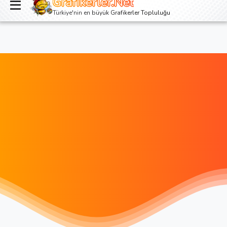
Grafikerler.Net
Giriş yap
Kayıt ol
Türkiye'nin en büyük Grafikerler Topluluğu