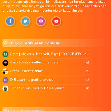
Lorem Ipsum, adı bilinmeyen bir matbaacının bir hurufat numune kitabı
oluşturmak üzere bir yazı galerisini alarak karıştırdığı 1500'lerden beri
endüstri standardı sahte metinler olarak kullanılmıştır.
En Çok Tepki Alan Konular
Giyim | Alışveriş | Hediyelik Eşya | 100 RGB JPEG Images | 5920x4420 Pixels | 501 MB
52
M
Pratik fotoğraf netleştirme (ders)
16
Grafik Tasarim Cantam
15
345 tasarimla grafikerler.net
13
N
TP nedir? Nasıl verilir? Ne işe yarar?
10