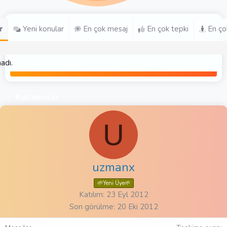
r
Yeni konular
En çok mesaj
En çok tepki
En ço
adı.
Kullanıcılar
U
uzmanx
🌱Yeni Üye🌱
Katılım
23 Eyl 2012
Son görülme
20 Eki 2012