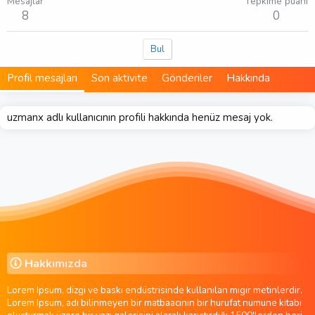
Mesajlar
Tepkime puanı
8
0
Bul
Profil mesajları
Son aktivite
Gönderiler
Hakkında
uzmanx adlı kullanıcının profili hakkında henüz mesaj yok.
Hakkımızda
Lorem Ipsum, dizgi ve baskı endüstrisinde kullanılan mıgır metinlerdir.
Lorem Ipsum, adı bilinmeyen bir matbaacının bir hurufat numune kitabı