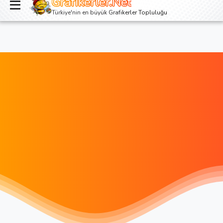
Grafikerler.Net
Giriş yap
Kayıt ol
Türkiye'nin en büyük Grafikerler Topluluğu