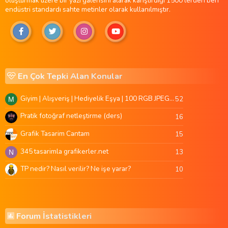
oluşturmak üzere bir yazı galerisini alarak karıştırdığı 1500'lerden beri
endüstri standardı sahte metinler olarak kullanılmıştır.
En Çok Tepki Alan Konular
Giyim | Alışveriş | Hediyelik Eşya | 100 RGB JPEG Images | 5920x4420 Pixels | 501 MB
52
M
Pratik fotoğraf netleştirme (ders)
16
Grafik Tasarim Cantam
15
345 tasarimla grafikerler.net
13
N
TP nedir? Nasıl verilir? Ne işe yarar?
10
Forum İstatistikleri