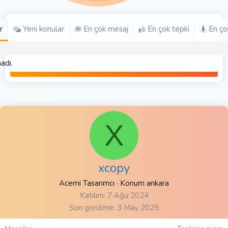
r
Yeni konular
En çok mesaj
En çok tepki
En ço
adı.
Kullanıcılar
X
xcopy
Acemi Tasarımcı
·
Konum
ankara
Katılım
7 Ağu 2024
Son görülme
3 May 2025