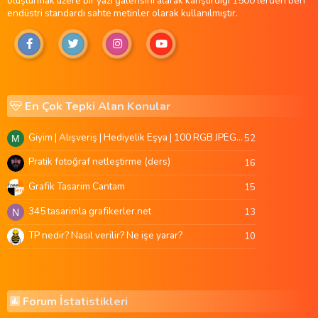
oluşturmak üzere bir yazı galerisini alarak karıştırdığı 1500'lerden beri
endüstri standardı sahte metinler olarak kullanılmıştır.
En Çok Tepki Alan Konular
Giyim | Alışveriş | Hediyelik Eşya | 100 RGB JPEG Images | 5920x4420 Pixels | 501 MB
52
M
Pratik fotoğraf netleştirme (ders)
16
Grafik Tasarim Cantam
15
345 tasarimla grafikerler.net
13
N
TP nedir? Nasıl verilir? Ne işe yarar?
10
Forum İstatistikleri