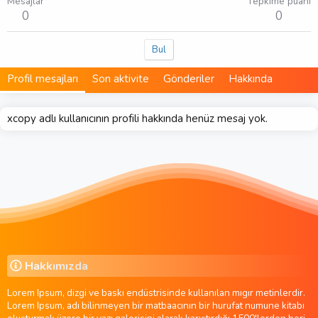
Mesajlar
Tepkime puanı
0
0
Bul
Profil mesajları
Son aktivite
Gönderiler
Hakkında
xcopy adlı kullanıcının profili hakkında henüz mesaj yok.
Hakkımızda
Lorem Ipsum, dizgi ve baskı endüstrisinde kullanılan mıgır metinlerdir.
Lorem Ipsum, adı bilinmeyen bir matbaacının bir hurufat numune kitabı