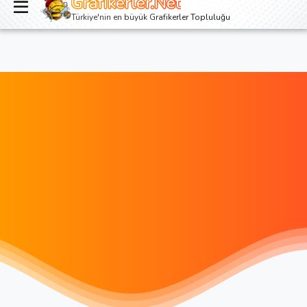
Grafikerler.Net
Giriş yap
Kayıt ol
Türkiye'nin en büyük Grafikerler Topluluğu