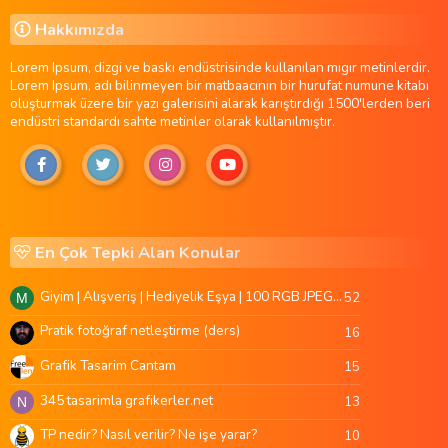
Hakkımızda
Lorem Ipsum, dizgi ve baskı endüstrisinde kullanılan mıgır metinlerdir.
Lorem Ipsum, adı bilinmeyen bir matbaacının bir hurufat numune kitabı
oluşturmak üzere bir yazı galerisini alarak karıştırdığı 1500'lerden beri
endüstri standardı sahte metinler olarak kullanılmıştır.
En Çok Tepki Alan Konular
Giyim | Alışveriş | Hediyelik Eşya | 100 RGB JPEG Images | 5920x4420 Pixels | 501 MB
52
M
Pratik fotoğraf netleştirme (ders)
16
Grafik Tasarim Cantam
15
345 tasarimla grafikerler.net
13
N
TP nedir? Nasıl verilir? Ne işe yarar?
10