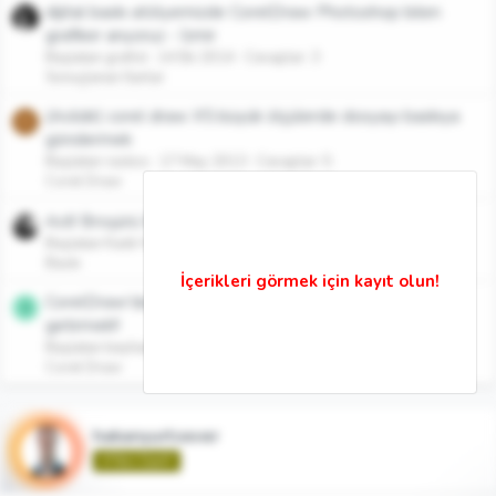
dijital baskı atölyemizde CorelDraw Photoshop bilen
grafiker arıyoruz - İzmir
Başlatan grafist
14 Eki 2014
Cevaplar: 3
Sonuçlanan İlanlar
(Acildir) corel draw X5 büyük ölçülerde dosyayı baskıya
R
göndermek
Başlatan raskos
17 May 2013
Cevaplar: 5
Corel Draw
Acil! Broşürü Baskı İçin Corel Draw'da Hazırlama!
Başlatan Kadir Kara
6 Eyl 2012
Cevaplar: 10
Baskı
CorelDraw'da büyük bir dosyayı baskıya hazır hale
B
getirmek!!
Başlatan beyhan80
23 Kas 2011
Cevaplar: 16
Corel Draw
hakanyurtsever
🌱Yeni Üye🌱