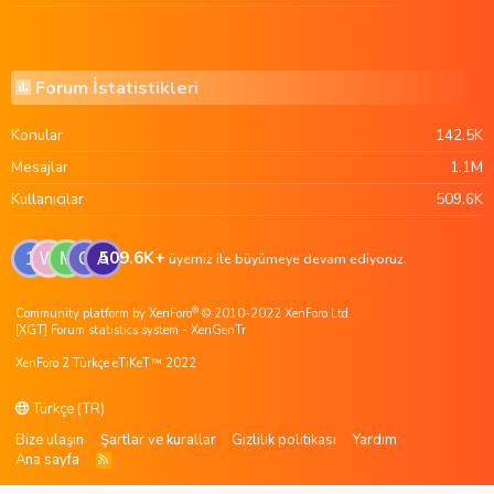
Forum İstatistikleri
Konular
142.5K
Mesajlar
1.1M
Kullanıcılar
509.6K
509.6K+
1
W
M
G
A
üyemiz ile büyümeye devam ediyoruz.
®
Community platform by XenForo
© 2010-2022 XenForo Ltd.
[XGT] Forum statistics system
- XenGenTr
XenForo 2 Türkçe eTiKeT™ 2022
Türkçe (TR)
Bize ulaşın
Şartlar ve kurallar
Gizlilik politikası
Yardım
Ana sayfa
R
S
S