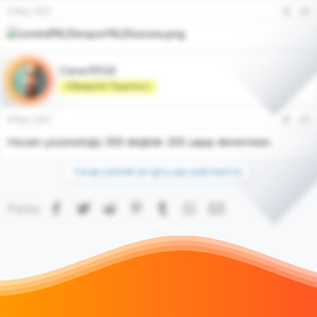
6 May 2017
#2
Caner5516
⭐Deneyimli Tasarımcı⭐
6 May 2017
#3
Hocam çözünürlüğü 300 değilde 200 yapıp denermisin.
Cevap yazmak için giriş yap yada kayıt ol.
Facebook
Twitter
Reddit
Pinterest
Tumblr
WhatsApp
E-posta
Paylaş: