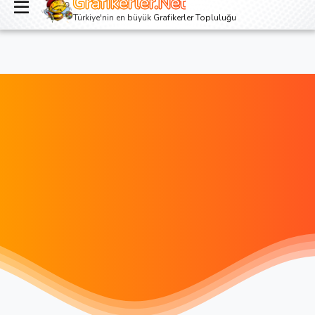
Grafikerler.Net
Giriş yap
Kayıt ol
Türkiye'nin en büyük Grafikerler Topluluğu