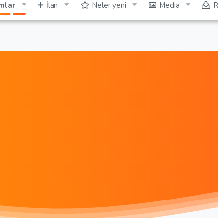
mlar
İlan
Neler yeni
Media
R