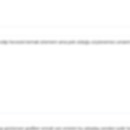
dip hevesini kırmak istemem ama pek olduğu söylenemez umarım doğ
ı göstersen grafiker emrah sen eminim bu arkadaş senden iyidir 