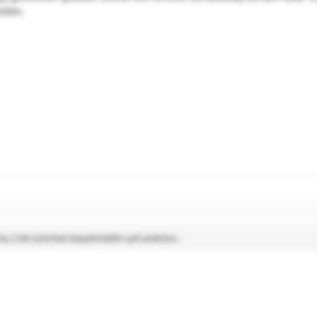
elim..
amış 2.de öyle ben beyenmedim çok acemice...