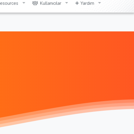
esources
Kullanıcılar
Yardım
Giriş yap
Kayıt ol
Ara