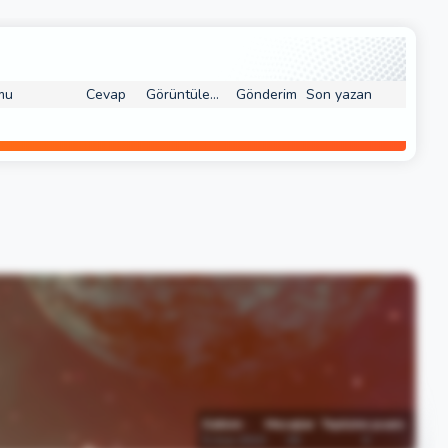
mu
Cevap
Görüntüleme
Gönderim
Son yazan
Katılım
Mesajlar
Tepkime puanı
5 Ara 2010
39
0