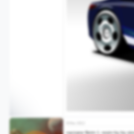
8 Mar 2012
nacizane fikrim 1. resim hiç hiç