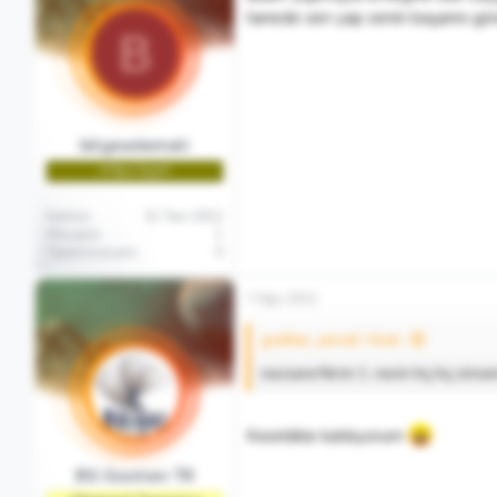
tanede sen yap senin başarını gör
B
bilgeadamali
🌱Yeni Üye🌱
Katılım
31 Tem 2012
Mesajlar
1
Tepkime puanı
0
7 Ağu 2012
grafiker_emrah' Alıntı:
nacizane fikrim 1. resim hiç hiç olm
Kesinlikle katılıyorum
BG Gocmen TR