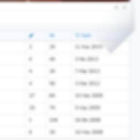
#1
Tarih
2
2K
11 Kas 2015
0
4K
3 Nis 2013
4
2K
7 Mar 2012
4
5K
3 Mar 2012
27
6K
10 Haz 2009
25
7K
5 Haz 2009
1
10K
16 Eki 2008
6
3K
16 Haz 2008