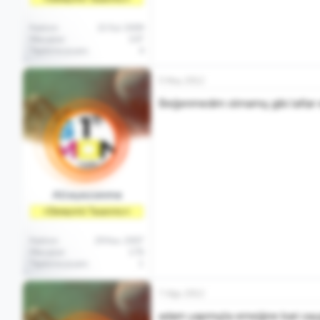
Katılım
22 Eyl 2009
Mesajlar
107
Tepkime puanı
4
5 May 2012
Beğenmedim olmamış gibi laflar e
Alleyezonme
⭐Deneyimli Tasarımcı⭐
Katılım
29 Kas 2007
Mesajlar
176
Tepkime puanı
1
7 Ağu 2012
adam yapmışta emeğine bari sayg