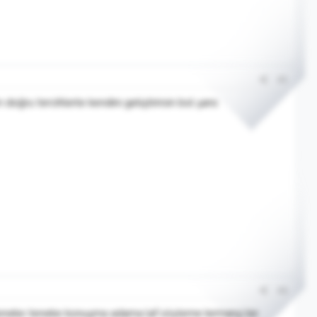
#5
ru tercihlerle kendini geliştirirsin bol şans
#6
teneke teneke konuşma adama laf söyleme kırmançi bir