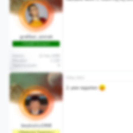
grafiker_emrah
♾️Grafik Gurusu♾️
Katılım
21 Haz 2008
Mesajlar
1,328
Tepkime puanı
6
9 Mar 2012
2. yine nispeten
beykozlu1908
⭐Deneyimli Tasarımcı⭐