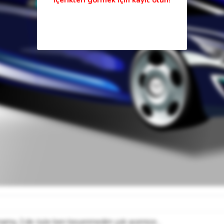
 olmamış 2.de öyle ben beyenmedim çok acemice...