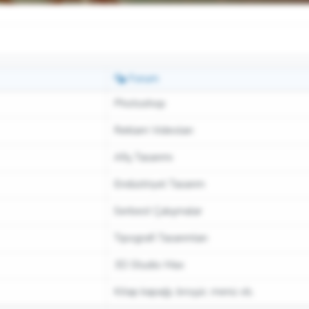
Forum
Photoshop
Reklam Videoları
Afiş Tasarımı
Endüstriyel Tasarım
Serbest Çalışmalar
Tipografi Tasarımları
3D Studio Max
Kitap kapağı, broşür, menü vb.