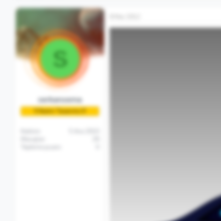
8 Mar 2012
S
serkansema
🏅Acemi Tasarımcı🏅
Katılım
5 Ara 2010
Mesajlar
39
Tepkime puanı
0