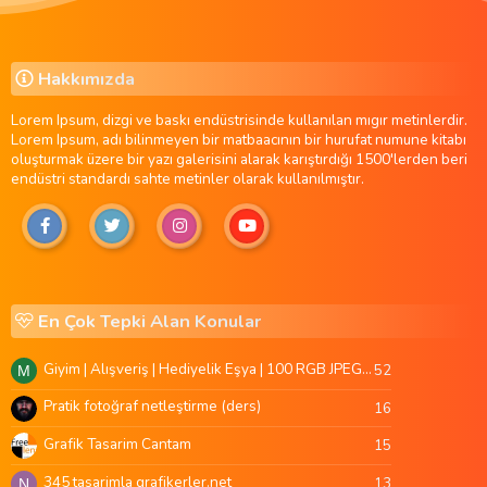
Hakkımızda
Lorem Ipsum, dizgi ve baskı endüstrisinde kullanılan mıgır metinlerdir.
Lorem Ipsum, adı bilinmeyen bir matbaacının bir hurufat numune kitabı
oluşturmak üzere bir yazı galerisini alarak karıştırdığı 1500'lerden beri
endüstri standardı sahte metinler olarak kullanılmıştır.
En Çok Tepki Alan Konular
Giyim | Alışveriş | Hediyelik Eşya | 100 RGB JPEG Images | 5920x4420 Pixels | 501 MB
52
M
Pratik fotoğraf netleştirme (ders)
16
Grafik Tasarim Cantam
15
345 tasarimla grafikerler.net
13
N